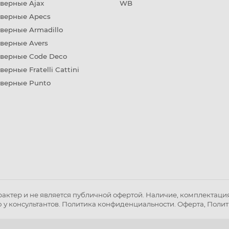
верные Ajax
WB
дверные Apecs
верные Armadillo
верные Avers
дверные Code Deco
верные Fratelli Cattini
дверные Punto
ктер и не является публичной офертой. Наличие, комплектация 
 у консультантов.
Политика конфиденциальности
.
Оферта
,
Полит