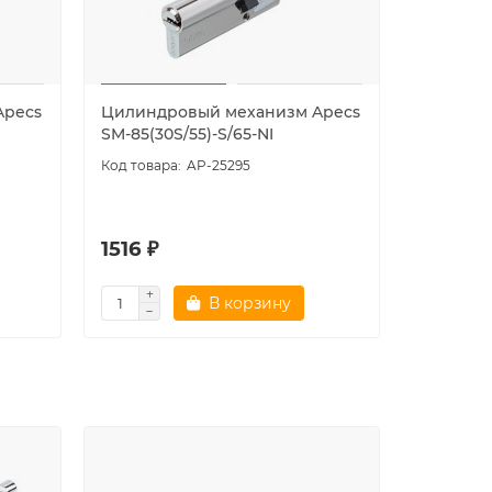
Apecs
Цилиндровый механизм Apecs
Цилиндр
SM-85(30S/55)-S/65-NI
SM-90(30
AP-25295
5.0
1516 ₽
1560 ₽
В корзину