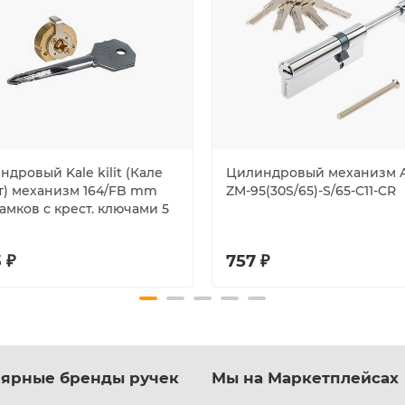
дровый Kale kilit (Кале
Цилиндровый механизм A
т) механизм 164/FB mm
ZM-95(30S/65)-S/65-C11-CR
амков с крест. ключами 5
 ₽
757 ₽
ярные бренды ручек
Мы на Маркетплейсах