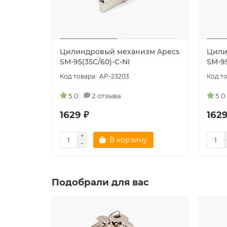
Цилиндровый механизм Apecs
Цили
SM-95(35C/60)-C-NI
SM-95
AP-23203
5.0
2 отзыва
5.0
1629 ₽
1629
В корзину
Подобрали для вас