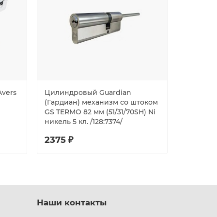
vers
Цилиндровый Guardian
Цилиндр
(Гардиан) механизм со штоком
JM-120-C
GS TERMO 82 мм (51/31/70SH) Ni
никель 5 кл. /128:7374/
2375 ₽
841 ₽
Наши контакты