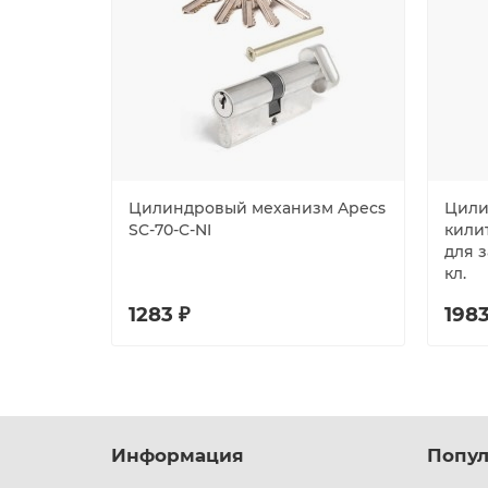
Цилиндровый механизм Apecs
Цилин
SC-70-C-NI
кили
для з
кл.
1283 ₽
1983
Информация
Попул