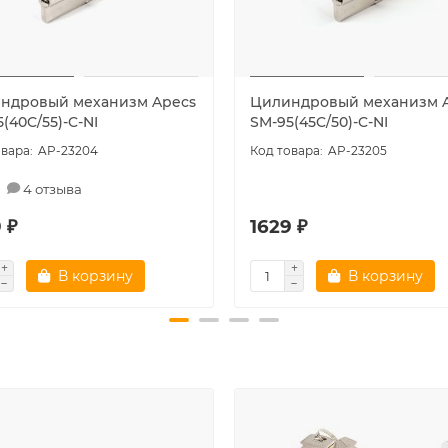
ндровый механизм Apecs
Цилиндровый механизм 
(40C/55)-C-NI
SM-95(45C/50)-C-NI
AP-23204
AP-23205
4 отзыва
 ₽
1629 ₽
В корзину
В корзину