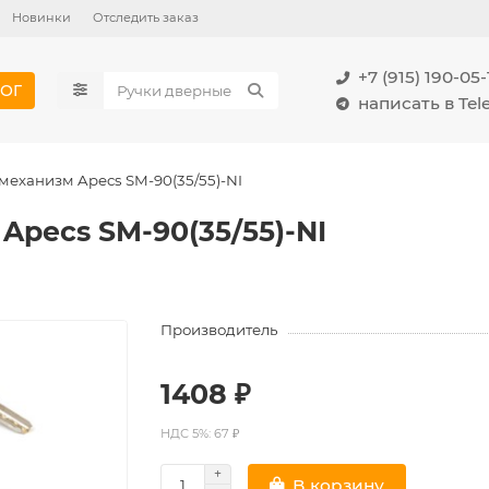
Новинки
Отследить заказ
+7 (915) 190-05-
ОГ
написать в Te
еханизм Apecs SM-90(35/55)-NI
pecs SM-90(35/55)-NI
Производитель
1408 ₽
НДС 5%: 67 ₽
В корзину