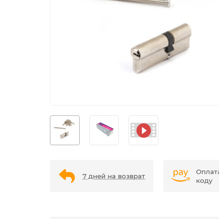
Оплат
7 дней на возврат
коду