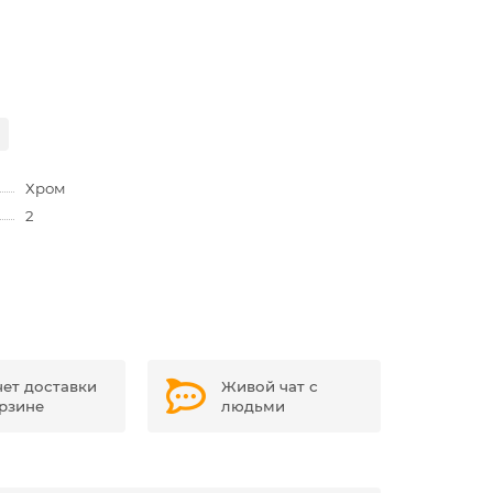
Хром
2
чет доставки
Живой чат с
орзине
людьми