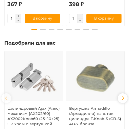
367 ₽
398 ₽
В корзину
В корзину
Подобрали для вас
Цилиндровый Ajax (Аякс)
Вертушка Armadillo
механизм (AX202/60)
(Армадилло) на шток
AX2002Knob60 (25+10+25)
цилиндра T.Knob-S (CB-S)
CP хром с вертушкой
AB-7 бронза