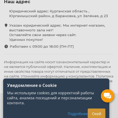
Наш адрес
Юридический адрес: Курганская область ,
Юргамышский район, д Барановка, ул Зелёная, д 23
Указан юридический адрес. Мы интернет-магазин,
выставочного зала нет!
Оставляйте свои заявки через сайт.
Удачных покупок!
Работаем с 09:00 до 18:00 (ПН-ПТ)
Информация на сайте носит ознакомительный характер и
не является публичной офертой. Наличие, комплектация и
иные свойства товара могут отличаться от представленных
на сайте. Уточняйте информацию у консультантов.
Политика
конфиденциальности
.
Оферта
,
Политика обработки файлов
Уведомление о Cookie
cookie
Мы используем cookies для корректной работы
сайта, анализа посещений и персонализации
контента.
Подробнее
Окей