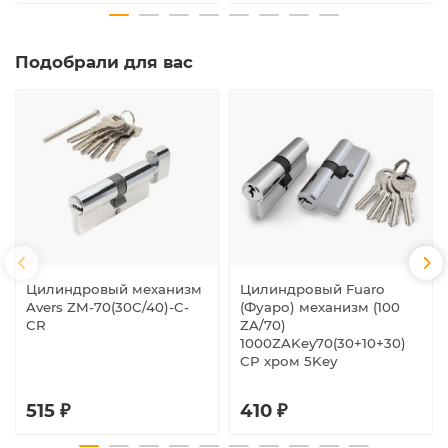
Подобрали для вас
Цилиндровый механизм
Цилиндровый Fuaro
Avers ZM-70(30C/40)-C-
(Фуаро) механизм (100
CR
ZA/70)
1000ZAKey70(30+10+30)
CP хром 5Key
515 ₽
410 ₽