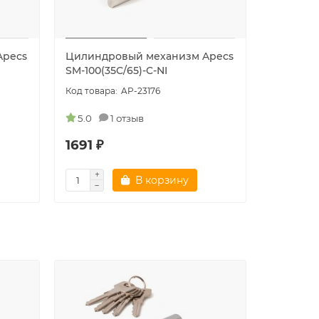
Apecs
Цилиндровый механизм Apecs
Цилиндр
SM-100(35C/65)-C-NI
SM-100(4
AP-23176
5.0
1 отзыв
5.0
1691 ₽
1503 ₽
В корзину