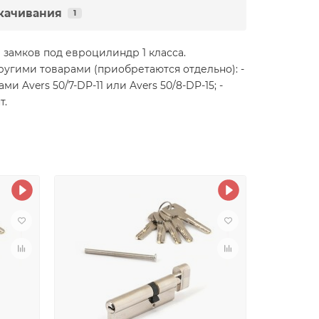
качивания
1
замков под евроцилиндр 1 класса.
угими товарами (приобретаются отдельно): -
и Avers 50/7-DP-11 или Avers 50/8-DP-15; -
т.