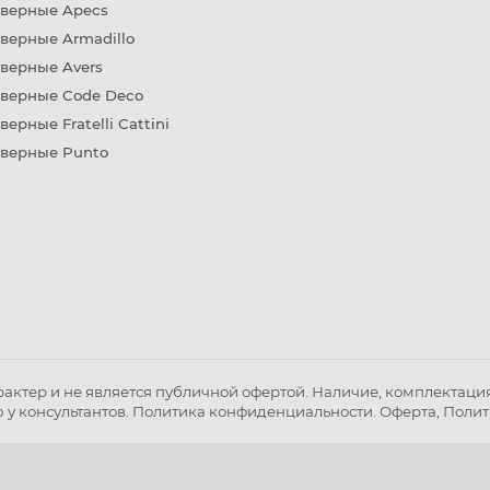
дверные Apecs
верные Armadillo
верные Avers
дверные Code Deco
верные Fratelli Cattini
дверные Punto
ктер и не является публичной офертой. Наличие, комплектация 
 у консультантов.
Политика конфиденциальности
.
Оферта
,
Полит