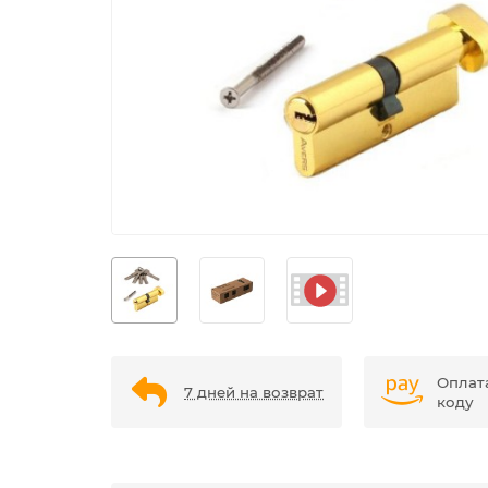
Оплат
7 дней на возврат
коду