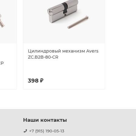
Цилиндровый механизм Avers
Цилиндр
ZC.B2B-80-CR
PM-80(35
CP
398 ₽
714 ₽
Наши контакты
+7 (915) 190-05-13