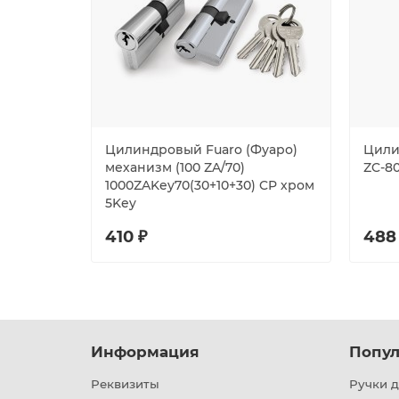
Цилиндровый Fuaro (Фуаро)
Цили
механизм (100 ZA/70)
ZC-8
1000ZAKey70(30+10+30) CP хром
5Key
410 ₽
488
Информация
Попул
Реквизиты
Ручки д