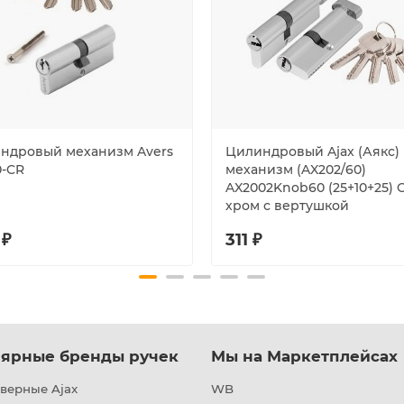
ндровый механизм Avers
Цилиндровый Ajax (Аякс)
0-CR
механизм (AX202/60)
AX2002Knob60 (25+10+25) 
хром с вертушкой
 ₽
311 ₽
ярные бренды ручек
Мы на Маркетплейсах
верные Ajax
WB