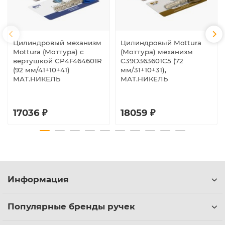
Цилиндровый механизм
Цилиндровый Mottura
Mottura (Моттура) с
(Моттура) механизм
вертушкой CP4F464601R
C39D363601C5 (72
(92 мм/41+10+41)
мм/31+10+31),
МАТ.НИКЕЛЬ
МАТ.НИКЕЛЬ
17036 ₽
18059 ₽
Информация
Популярные бренды ручек