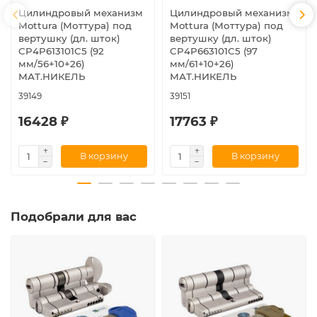
Цилиндровый механизм
Цилиндровый механизм
Mottura (Моттура) под
Mottura (Моттура) под
вертушку (дл. шток)
вертушку (дл. шток)
CP4P613101С5 (92
CP4P663101C5 (97
мм/56+10+26)
мм/61+10+26)
МАТ.НИКЕЛЬ
МАТ.НИКЕЛЬ
39149
39151
16428 ₽
17763 ₽
В корзину
В корзину
Подобрали для вас