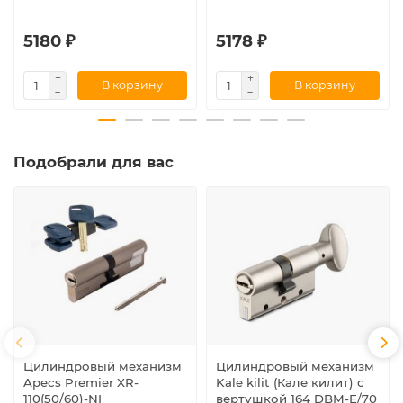
5180 ₽
5178 ₽
В корзину
В корзину
Подобрали для вас
Цилиндровый механизм
Цилиндровый механизм
Apecs Premier XR-
Kale kilit (Кале килит) с
110(50/60)-NI
вертушкой 164 DBM-E/70