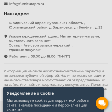
info@furniturapro.ru
Наш адрес
Юридический адрес: Курганская область ,
Юргамышский район, д Барановка, ул Зелёная, д 23
Указан юридический адрес. Мы интернет-магазин,
выставочного зала нет!
Оставляйте свои заявки через сайт.
Удачных покупок!
Работаем с 09:00 до 18:00 (ПН-ПТ)
Информация на сайте носит ознакомительный характер и
не является публичной офертой. Наличие, комплектация и
иные свойства товара могут отличаться от представленных
на сайте. Уточняйте информацию у консультантов.
Политика
конфиденциальности
.
Оферта
,
Политика обработки файлов
Уведомление о Cookie
cookie
Мы используем cookies для корректной работы
сайта, анализа посещений и персонализации
контента.