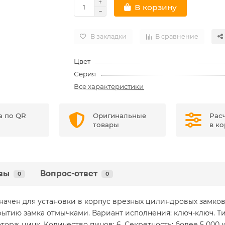
В корзину
В закладки
В сравнение
Цвет
Серия
Все характеристики
а по QR
Оригинальные
Рас
товары
в к
вы
Вопрос-ответ
0
0
чен для установки в корпус врезных цилиндровых замков 
рытию замка отмычками. Вариант исполнения: ключ-ключ. Т
тора: цинк. Количество пинов: 6. Секретность: более 5 000