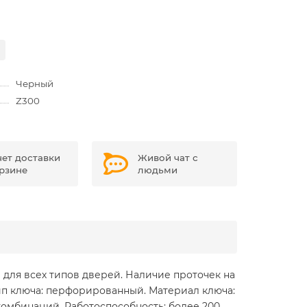
Черный
Z300
чет доставки
Живой чат с
орзине
людьми
для всех типов дверей. Наличие проточек на
ип ключа: перфорированный. Материал ключа:
 комбинаций. Работоспособность: более 200