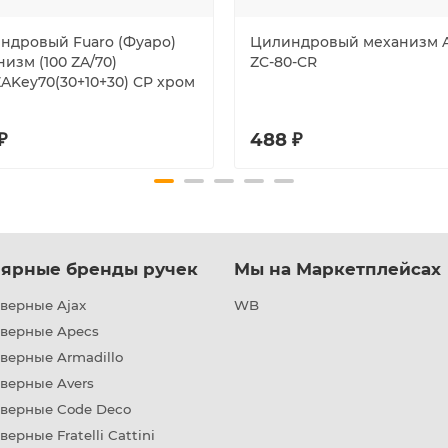
ндровый Fuaro (Фуаро)
Цилиндровый механизм A
изм (100 ZA/70)
ZC-80-CR
ZAKey70(30+10+30) CP хром
₽
488 ₽
ярные бренды ручек
Мы на Маркетплейсах
верные Ajax
WB
дверные Apecs
верные Armadillo
верные Avers
дверные Code Deco
верные Fratelli Cattini