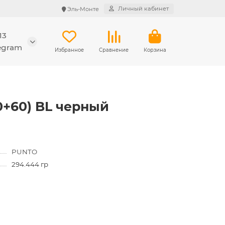
Личный кабинет
Эль-Монте
13
legram
Избранное
Сравнение
Корзина
0+60) BL черный
PUNTO
294.444 гр