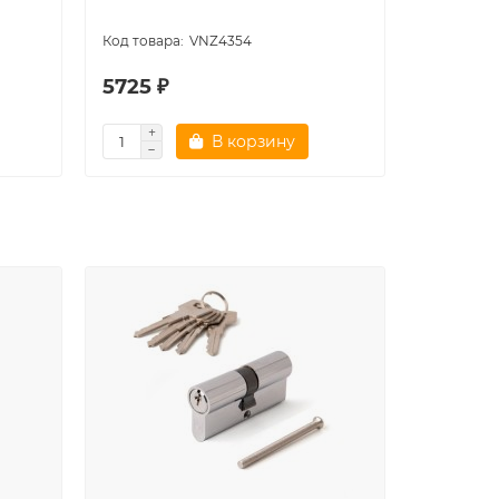
VNZ4354
5725 ₽
3675 ₽
В корзину