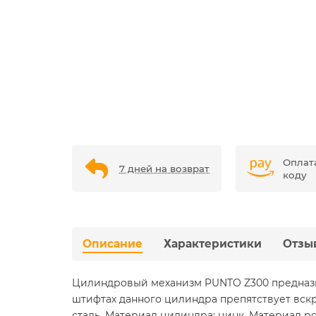
Оплат
7 дней на возврат
коду
Описание
Характеристики
Отзы
Цилиндровый механизм PUNTO Z300 предназна
штифтах данного цилиндра препятствует вск
сталь. Материал цилиндра: цинк. Материал ро