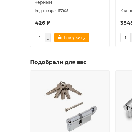
черный
63905
426 ₽
354
В корзину
Подобрали для вас