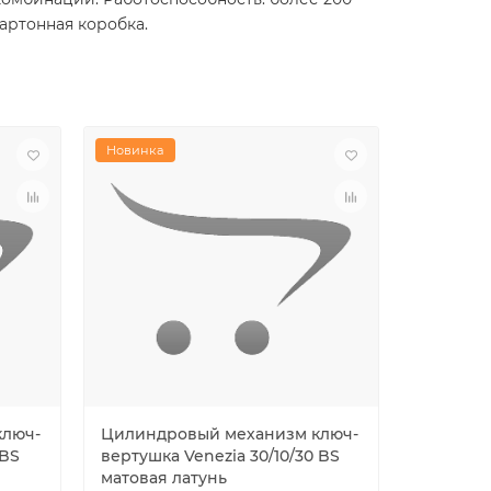
артонная коробка.
Новинка
Новинка
ключ-
Цилиндровый механизм ключ-
Цилиндр
 BS
вертушка Venezia 30/10/30 BS
ключ Ven
матовая латунь
матовая 