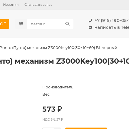
Новинки
Отследить заказ
+7 (915) 190-05-
ОГ
написать в Te
unto (Пунто) механизм Z3000Key100(30+10+60) BL черный
то) механизм Z3000Key100(30+1
Производитель
Вес
573 ₽
НДС 5%: 27 ₽