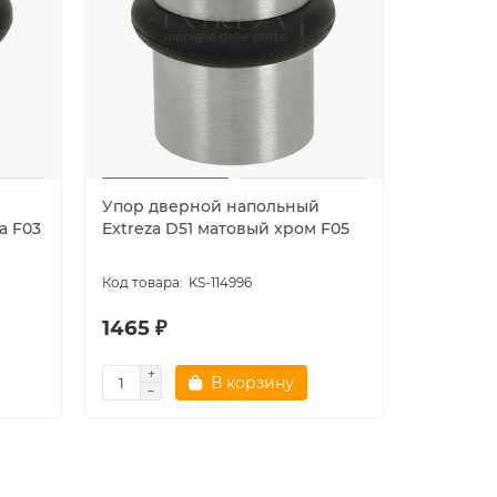
Упор дверной напольный
Упор дв
а F03
Extreza D51 матовый хром F05
Extreza 
латунь F
KS-114996
1465 ₽
1465 ₽
В корзину