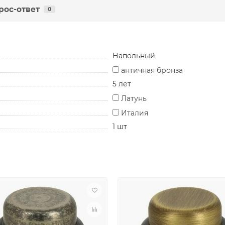
рос-ответ
0
Напольный
античная бронза
5 лет
Латунь
Италия
1 шт