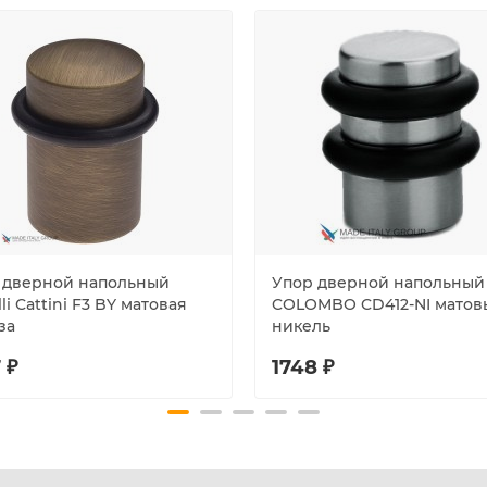
 дверной напольный
Упор дверной напольный
lli Cattini F3 BY матовая
COLOMBO CD412-NI матов
за
никель
 ₽
1748 ₽