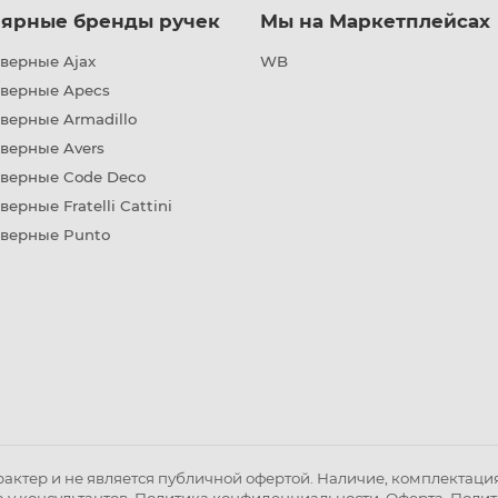
ярные бренды ручек
Мы на Маркетплейсах
верные Ajax
WB
дверные Apecs
верные Armadillo
верные Avers
дверные Code Deco
верные Fratelli Cattini
дверные Punto
ктер и не является публичной офертой. Наличие, комплектация 