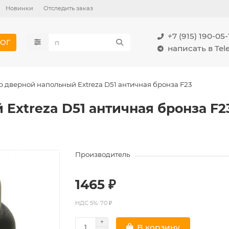
Новинки
Отследить заказ
+7 (915) 190-05-
ОГ
написать в Te
р дверной напольный Extreza D51 античная бронза F23
Extreza D51 античная бронза F2
Производитель
1465 ₽
НДС 5%: 70 ₽
В корзину