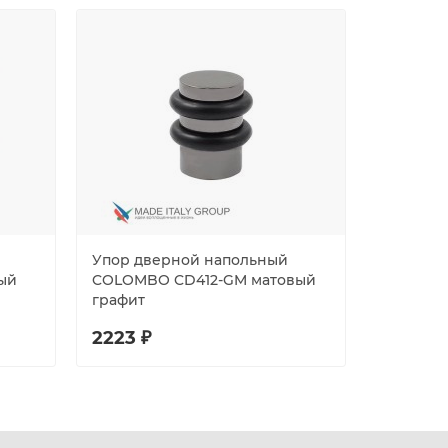
Упор дверной напольный
Упор дв
ый
COLOMBO CD412-GM матовый
Fratelli 
графит
полиров
2223 ₽
1156 ₽