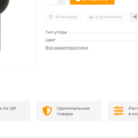
В закладки
В сравнение
Тип упора
Цвет
Все характеристики
а по QR
Оригинальные
Рас
товары
в к