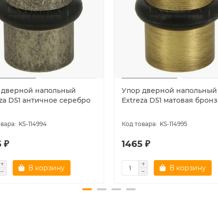
 дверной напольный
Упор дверной напольный
eza D51 античное серебро
Extreza D51 матовая бронз
KS-114994
KS-114995
 ₽
1465 ₽
В корзину
В корзину