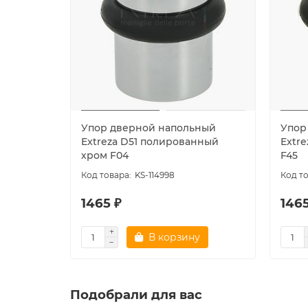
Упор дверной напольный
Упор
Extreza D51 полированный
Extr
хром F04
F45
KS-114998
1465 ₽
1465
В корзину
Подобрали для вас