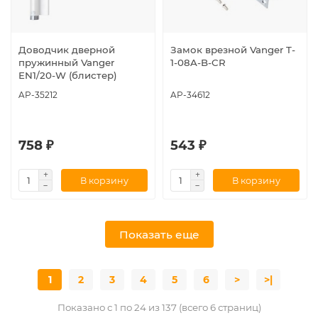
Доводчик дверной
Замок врезной Vanger T-
пружинный Vanger
1-08A-B-CR
EN1/20-W (блистер)
AP-35212
AP-34612
758 ₽
543 ₽
В корзину
В корзину
Показать еще
1
2
3
4
5
6
>
>|
Показано с 1 по 24 из 137 (всего 6 страниц)