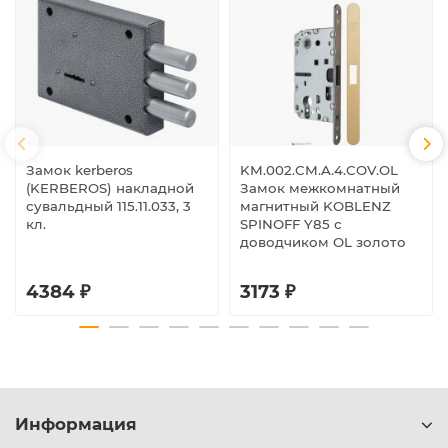
Замок kerberos
KM.002.CM.A.4.COV.OL
(KERBEROS) накладной
Замок межкомнатный
сувальдный 115.11.033, 3
магнитный KOBLENZ
кл.
SPINOFF Y85 с
доводчиком OL золото
4384 ₽
3173 ₽
Информация