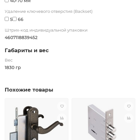
40-70 мм
Удаление ключевого отверстия (Backset)
5
66
Штрих-код индивидуальной упаковки
4607118839452
Габариты и вес
Вес
1830 гр
Похожие товары