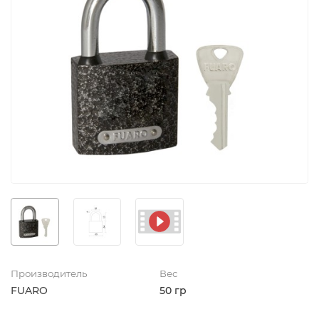
Производитель
Вес
FUARO
50 гр