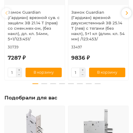
Замок Guardian
Замок Guardian
(Гардиан) врезной сув. с
(Гардиан) врезной
защёлк ЗВ 21.14 Т (прав)
двухсистемный ЗВ 25.14
со смен.мех-ом, (без
Т (лев) с тягами (без
накл), дл. кл. 54мм,
накл), 5+1 кл (длин. кл. 54
5+1/123:451/
мм) /123:453/
30739
33497
7287 ₽
9836 ₽
В корзину
В корзину
Подобрали для вас