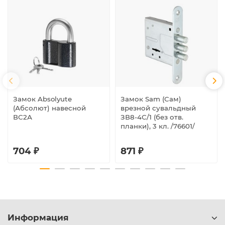
Замок Absolyute
Замок Sam (Сам)
(Абсолют) навесной
врезной сувальдный
ВС2А
ЗВ8-4С/1 (без отв.
планки), 3 кл. /76601/
704 ₽
871 ₽
Информация