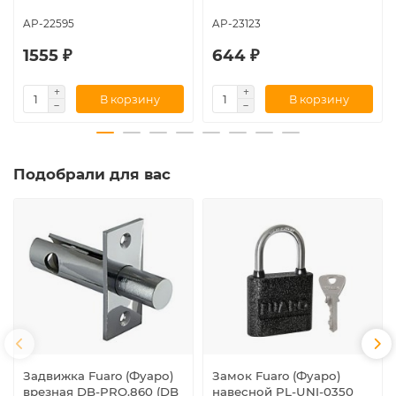
AP-22595
AP-23123
1555 ₽
644 ₽
В корзину
В корзину
Подобрали для вас
Задвижка Fuaro (Фуаро)
Замок Fuaro (Фуаро)
врезная DB-PRO.860 (DB
навесной PL-UNI-0350