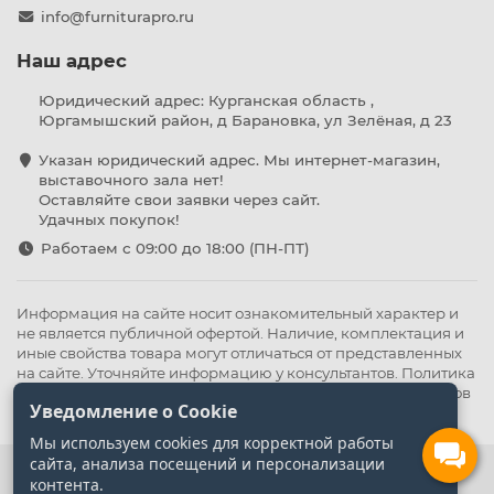
info@furniturapro.ru
Наш адрес
Юридический адрес: Курганская область ,
Юргамышский район, д Барановка, ул Зелёная, д 23
Указан юридический адрес. Мы интернет-магазин,
выставочного зала нет!
Оставляйте свои заявки через сайт.
Удачных покупок!
Работаем с 09:00 до 18:00 (ПН-ПТ)
Информация на сайте носит ознакомительный характер и
не является публичной офертой. Наличие, комплектация и
иные свойства товара могут отличаться от представленных
на сайте. Уточняйте информацию у консультантов.
Политика
конфиденциальности
.
Оферта
,
Политика обработки файлов
Уведомление о Cookie
cookie
Мы используем cookies для корректной работы
сайта, анализа посещений и персонализации
контента.