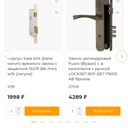
Корпус Kale kilit (Кале
Замок цилиндровый
килит) врезного замка с
Fuaro (Фуаро) с в
защёлкой 152/R (60 mm)
комплекте с ручкой
w/b (латунь)
LOCKSET.9011 (SET F9011)
AB бронза
1099
27059
1998 ₽
4289 ₽
В корзину
В корзину