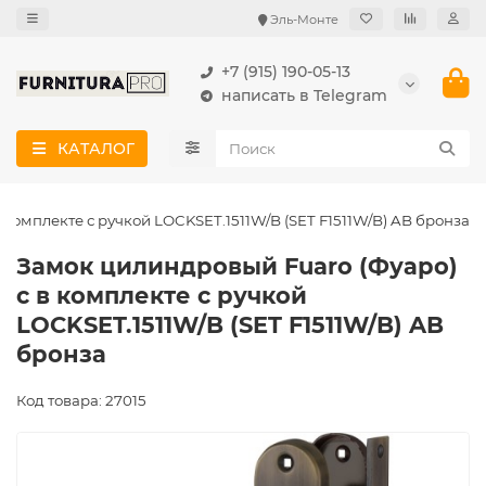
Эль-Монте
+7 (915) 190-05-13
написать в Telegram
КАТАЛОГ
 комплекте с ручкой LOCKSET.1511W/B (SET F1511W/B) AB бронза
Замок цилиндровый Fuaro (Фуаро)
с в комплекте с ручкой
LOCKSET.1511W/B (SET F1511W/B) AB
бронза
Код товара: 27015