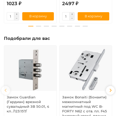
1023 ₽
2497 ₽
В корзину
В корзину
Подобрали для вас
Замок Guardian
Замок Bonaiti (Бонаити)
(Гардиан) врезной
межкомнатный
сувальдный ЗВ 50.01, 4
магнитный под WC B-
кл. /123:157/
FORTY N62 с отв. пл. F45
(матовый хром), планка