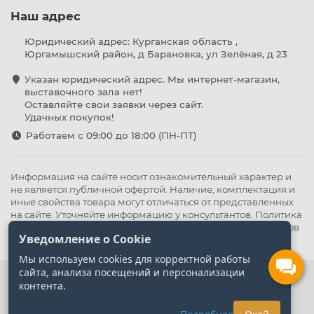
Наш адрес
Юридический адрес: Курганская область ,
Юргамышский район, д Барановка, ул Зелёная, д 23
Указан юридический адрес. Мы интернет-магазин,
выставочного зала нет!
Оставляйте свои заявки через сайт.
Удачных покупок!
Работаем с 09:00 до 18:00 (ПН-ПТ)
Информация на сайте носит ознакомительный характер и
не является публичной офертой. Наличие, комплектация и
иные свойства товара могут отличаться от представленных
на сайте. Уточняйте информацию у консультантов.
Политика
конфиденциальности
.
Оферта
,
Политика обработки файлов
Уведомление о Cookie
cookie
Мы используем cookies для корректной работы
сайта, анализа посещений и персонализации
контента.