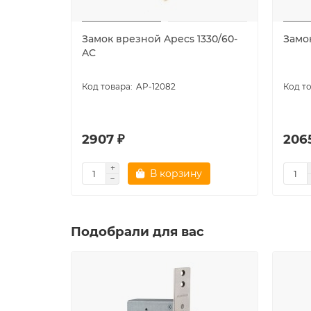
Замок врезной Apecs 1330/60-
Замо
AC
AP-12082
2907 ₽
206
В корзину
Подобрали для вас