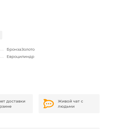
Бронза
Золото
Евроцилиндр
чет доставки
Живой чат с
орзине
людьми