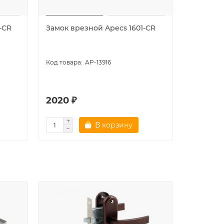
-CR
Замок врезной Apecs 1601-CR
Замок вр
AP-13916
2020 ₽
2508 ₽
В корзину