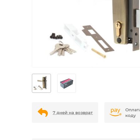
Оплат
7 дней на возврат
коду