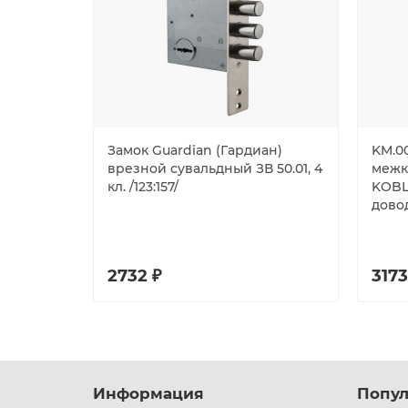
Замок Guardian (Гардиан)
KM.0
врезной сувальдный ЗВ 50.01, 4
межк
кл. /123:157/
KOBL
дово
2732 ₽
3173
Информация
Попул