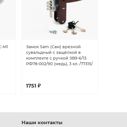
С-М1
Замок Sam (Сам) врезной
Замок k
сувальдный с защёлкой в
накладн
комплекте с ручкой ЗВ9-6/13
115.11.033,
РФ78-002/90 (медь), 3 кл. /77315/
1751 ₽
4384 ₽
Наши контакты