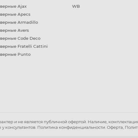
верные Ajax
WB
дверные Apecs
верные Armadillo
верные Avers
дверные Code Deco
верные Fratelli Cattini
дверные Punto
ктер и не является публичной офертой. Наличие, комплектация 
 у консультантов.
Политика конфиденциальности
.
Оферта
,
Полит