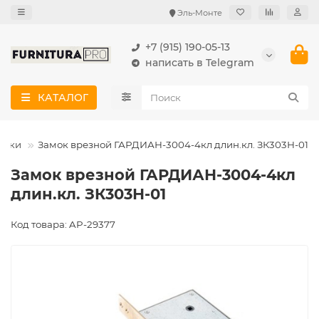
Эль-Монте
+7 (915) 190-05-13
написать в Telegram
КАТАЛОГ
амки
Замок врезной ГАРДИАН-3004-4кл длин.кл. ЗК303Н-01
Замок врезной ГАРДИАН-3004-4кл
длин.кл. ЗК303Н-01
Код товара: AP-29377