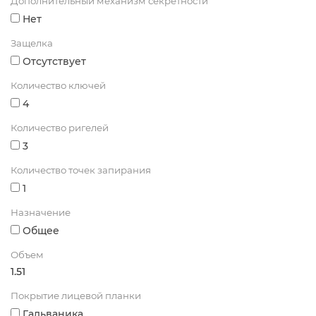
Дополнительный механизм секретности
Нет
Защелка
Отсутствует
Количество ключей
4
Количество ригелей
3
Количество точек запирания
1
Назначение
Общее
Объем
1.51
Покрытие лицевой планки
Гальваника