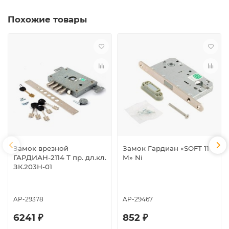
Похожие товары
Замок врезной
Замок Гардиан «SOFT 11
ГАРДИАН-2114 Т пр. дл.кл.
M» Ni
ЗК.203Н-01
AP-29378
AP-29467
6241 ₽
852 ₽