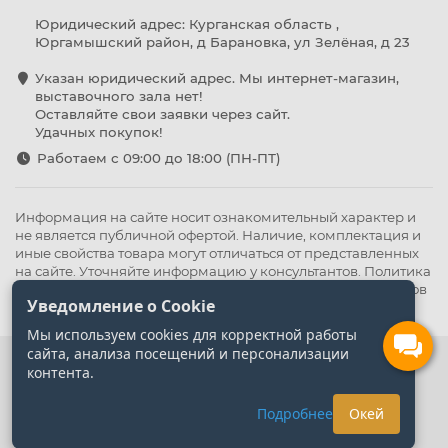
Юридический адрес: Курганская область ,
Юргамышский район, д Барановка, ул Зелёная, д 23
Указан юридический адрес. Мы интернет-магазин,
выставочного зала нет!
Оставляйте свои заявки через сайт.
Удачных покупок!
Работаем с 09:00 до 18:00 (ПН-ПТ)
Информация на сайте носит ознакомительный характер и
не является публичной офертой. Наличие, комплектация и
иные свойства товара могут отличаться от представленных
на сайте. Уточняйте информацию у консультантов.
Политика
конфиденциальности
.
Оферта
,
Политика обработки файлов
Уведомление о Cookie
cookie
Мы используем cookies для корректной работы
сайта, анализа посещений и персонализации
контента.
Подробнее
Окей