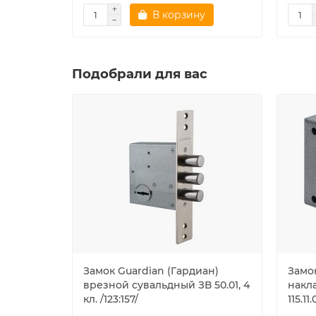
В корзину
Подобрали для вас
Замок Guardian (Гардиан)
Замо
врезной сувальдный ЗВ 50.01, 4
накл
кл. /123:157/
115.11