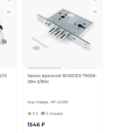
/13
Замок врезной BORDER 79059-
Замок в
ЗВ4-3/85К
KALE KIL
5KEY-(w/
452L000
AP-24290
3.3
3 отзыва
1546 ₽
5894 ₽