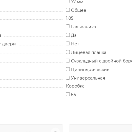
77 мм
Общее
1.05
Гальваника
и
Да
е двери
Нет
Лицевая планка
Сувальдный с двойной бор
Цилиндрические
Универсальная
Коробка
65