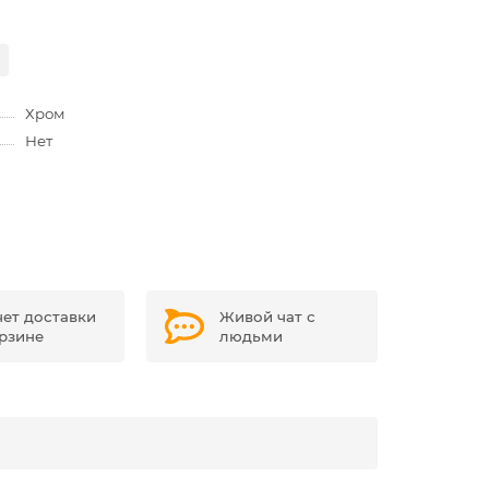
Хром
Нет
чет доставки
Живой чат с
орзине
людьми