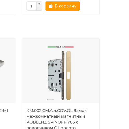
В корзину
С-М1
KM.002.CM.A.4.COV.OL Замок
Замок El
межкомнатный магнитный
накладно
KOBLENZ SPINOFF Y85 с
никель, с
доводчиком OL золото
коробка,