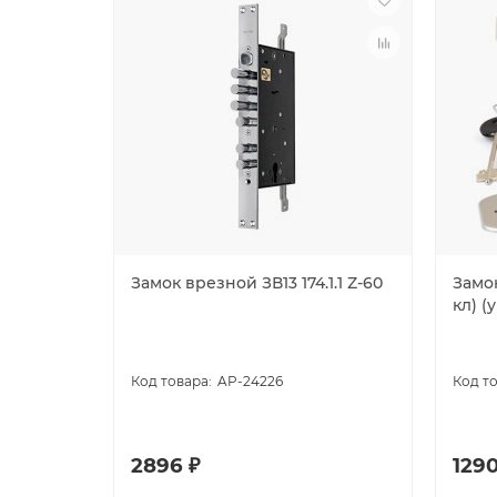
Замок врезной ЗВ13 174.1.1 Z-60
Замок
кл) (у
AP-24226
2896 ₽
1290