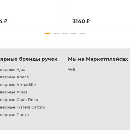
4 ₽
3140 ₽
ярные бренды ручек
Мы на Маркетплейсах
верные Ajax
WB
дверные Apecs
верные Armadillo
верные Avers
дверные Code Deco
верные Fratelli Cattini
дверные Punto