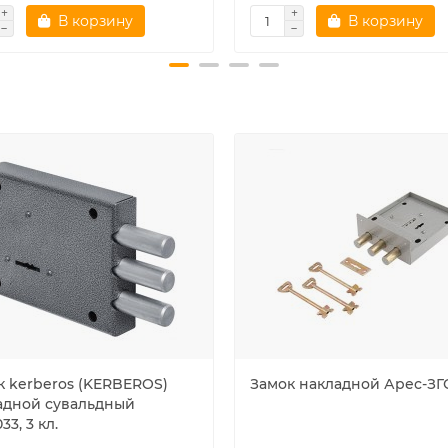
В корзину
В корзину
к kerberos (KERBEROS)
Замок накладной Арес-ЗГ
адной сувальдный
.033, 3 кл.