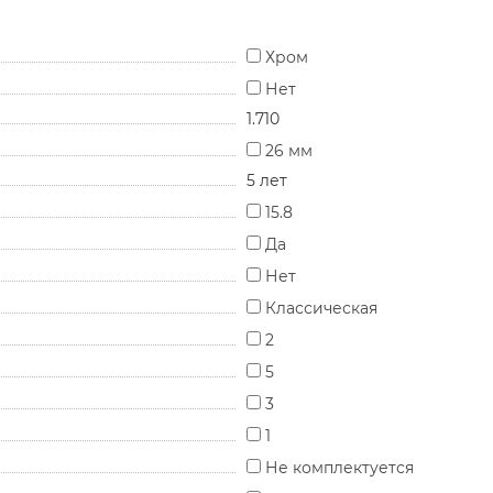
Хром
Нет
1.710
26 мм
5 лет
15.8
Да
Нет
Классическая
2
5
3
1
Не комплектуется