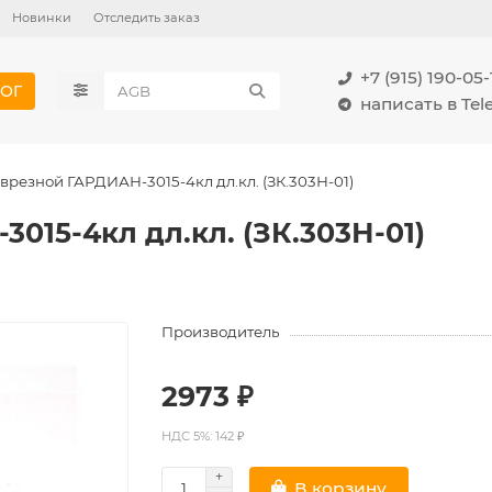
Новинки
Отследить заказ
+7 (915) 190-05-
ОГ
написать в Te
врезной ГАРДИАН-3015-4кл дл.кл. (ЗК.303Н-01)
015-4кл дл.кл. (ЗК.303Н-01)
Производитель
2973 ₽
НДС 5%: 142 ₽
В корзину