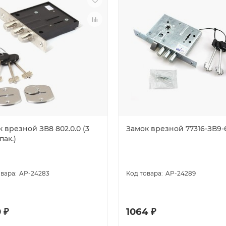
 врезной ЗВ8 802.0.0 (3
Замок врезной 77316-ЗВ9-6
пак.)
AP-24283
AP-24289
 ₽
1064 ₽