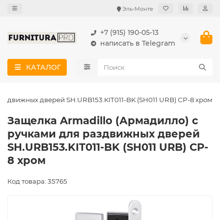
Эль-Монте
+7 (915) 190-05-13
написать в Telegram
КАТАЛОГ
раздвижных дверей SH.URB153.KIT011-BK (SH011 URB) СP-8 хром
Защелка Armadillo (Армадилло) с
ручками для раздвижных дверей
SH.URB153.KIT011-BK (SH011 URB) СP-
8 хром
Код товара: 35765