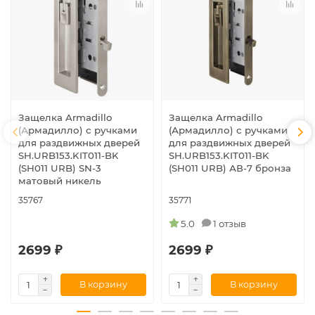
Защелка Armadillo
Защелка Armadillo
(Армадилло) с ручками
(Армадилло) с ручками
для раздвижных дверей
для раздвижных дверей
SH.URB153.KIT011-BK
SH.URB153.KIT011-BK
(SH011 URB) SN-3
(SH011 URB) АВ-7 бронза
матовый никель
35767
35771
5.0
1 отзыв
2699 ₽
2699 ₽
В корзину
В корзину