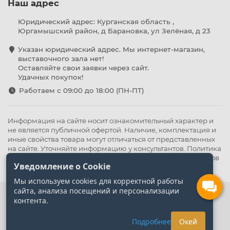
Наш адрес
Юридический адрес: Курганская область ,
Юргамышский район, д Барановка, ул Зелёная, д 23
Указан юридический адрес. Мы интернет-магазин,
выставочного зала нет!
Оставляйте свои заявки через сайт.
Удачных покупок!
Работаем с 09:00 до 18:00 (ПН-ПТ)
Информация на сайте носит ознакомительный характер и
не является публичной офертой. Наличие, комплектация и
иные свойства товара могут отличаться от представленных
на сайте. Уточняйте информацию у консультантов.
Политика
конфиденциальности
.
Оферта
,
Политика обработки файлов
Уведомление о Cookie
cookie
Мы используем cookies для корректной работы
сайта, анализа посещений и персонализации
контента.
Подробнее
Окей