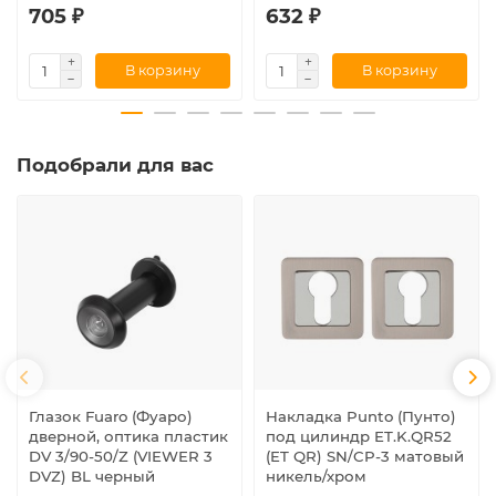
705 ₽
632 ₽
В корзину
В корзину
Подобрали для вас
Глазок Fuaro (Фуаро)
Накладка Punto (Пунто)
дверной, оптика пластик
под цилиндр ET.K.QR52
DV 3/90-50/Z (VIEWER 3
(ET QR) SN/CP-3 матовый
DVZ) BL черный
никель/хром