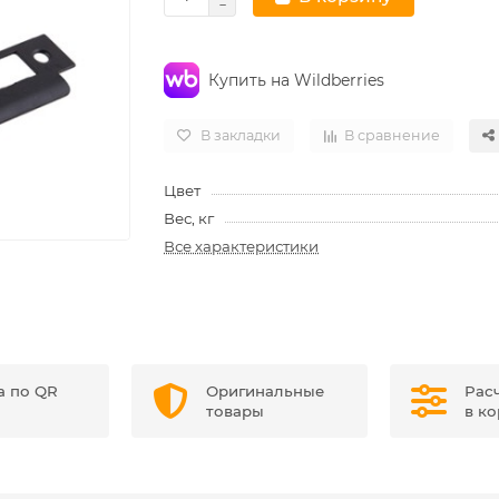
Купить на Wildberries
В закладки
В сравнение
Цвет
Вес, кг
Все характеристики
а по QR
Оригинальные
Рас
товары
в к