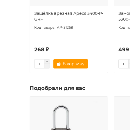
Защёлка врезная Apecs 5400-P-
Замо
GRF
5300
AP-31268
268 ₽
499
В корзину
Подобрали для вас