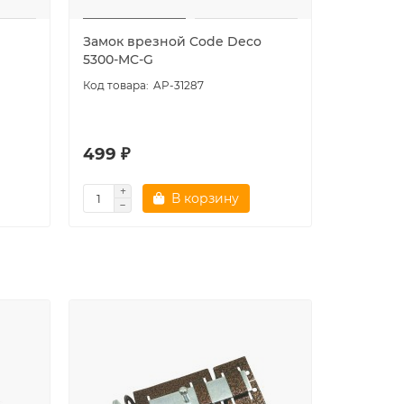
Замок врезной Code Deco
Замок в
5300-MC-G
5300-MC
AP-31287
499 ₽
499 ₽
В корзину