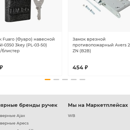
к Fuaro (Фуаро) навесной
Замок врезной
I-0350 3key (PL-03-50)
противопожарный Avers 2
 /блистер
ZN (B2B)
₽
454 ₽
ярные бренды ручек
Мы на Маркетплейсах
верные Ajax
WB
дверные Apecs