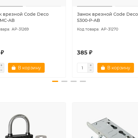
к врезной Code Deco
Замок врезной Code Deco
-MC-AB
5300-P-AB
AP-31269
AP-31270
 ₽
385 ₽
В корзину
В корзину