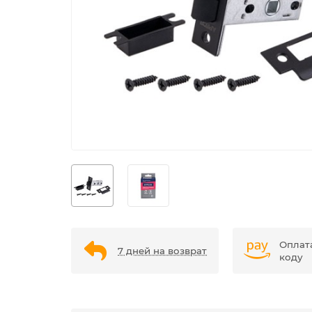
Оплат
7 дней на возврат
коду