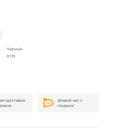
Черный
0.113
чет доставки
Живой чат с
орзине
людьми