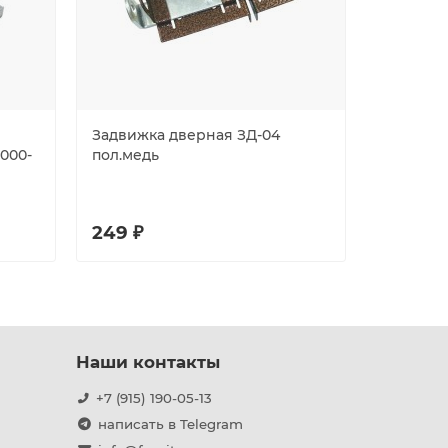
Задвижка дверная ЗД-04
Замок на
000-
пол.медь
70-Bliste
249 ₽
395 ₽
Наши контакты
+7 (915) 190-05-13
написать в Telegram