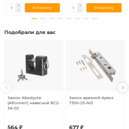
В корзину
В корзину
Подобрали для вас
Замок Absolyute
Замок врезной Apecs
(Абсолют) навесной ВС2-
7300-25-NIS
3А-02
564 ₽
677 ₽