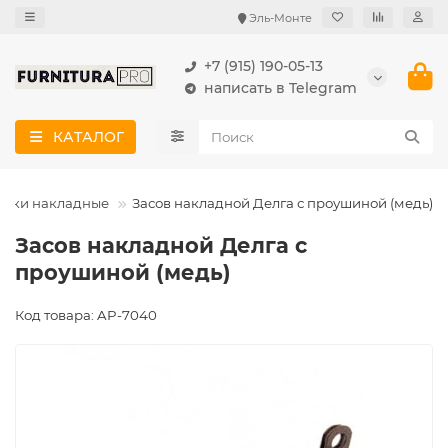
Эль-Монте
+7 (915) 190-05-13
написать в Telegram
КАТАЛОГ
ижки накладные
Засов накладной Делга с проушиной (медь)
Засов накладной Делга с
проушиной (медь)
Код товара: AP-7040