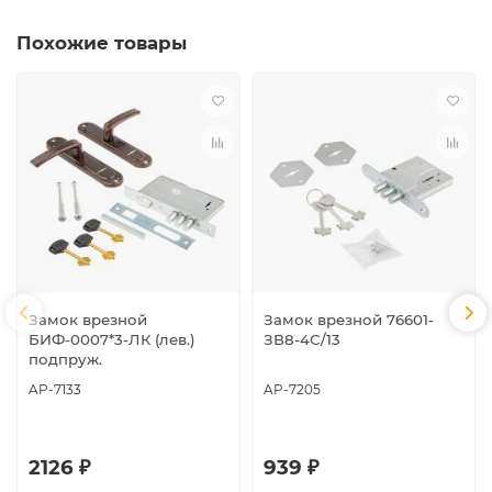
Похожие товары
Замок врезной
Замок врезной 76601-
БИФ-0007*3-ЛК (лев.)
ЗВ8-4С/13
подпруж.
AP-7133
AP-7205
2126 ₽
939 ₽