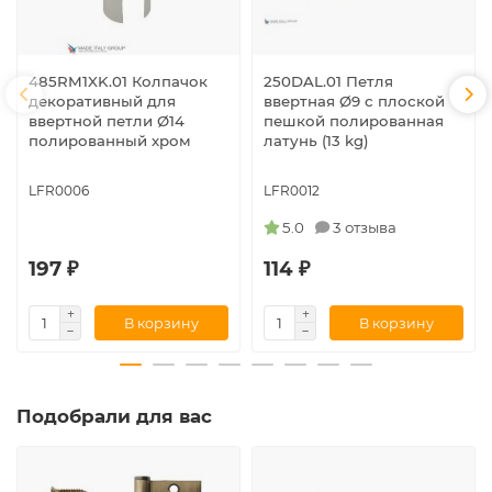
485RM1XK.01 Колпачок
250DAL.01 Петля
декоративный для
ввертная Ø9 с плоской
ввертной петли Ø14
пешкой полированная
полированный хром
латунь (13 kg)
LFR0006
LFR0012
5.0
3 отзыва
197 ₽
114 ₽
В корзину
В корзину
Подобрали для вас