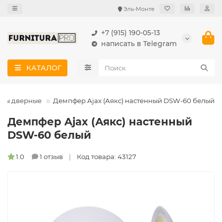
Эль-Монте
+7 (915) 190-05-13
написать в Telegram
КАТАЛОГ
ры дверные
Демпфер Ajax (Аякс) настенный DSW-60 белый
Демпфер Ajax (Аякс) настенный
DSW-60 белый
1.0
1 отзыв
Код товара: 43127