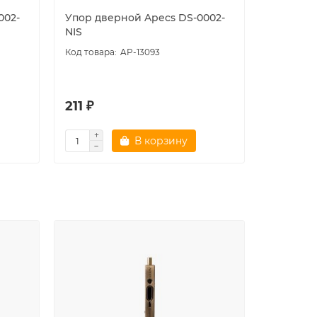
002-
Упор дверной Apecs DS-0002-
Упор две
NIS
AP-13093
211 ₽
252 ₽
В корзину