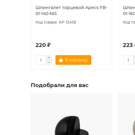
Шпингалет торцевой Apecs FB-
Шпин
01-140-NIS
01-16
AP-12458
220 ₽
223 
В корзину
Подобрали для вас