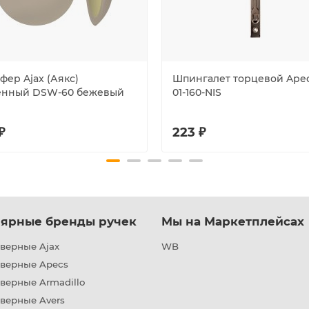
фер Ajax (Аякс)
Шпингалет торцевой Apec
енный DSW-60 бежевый
01-160-NIS
₽
223 ₽
ярные бренды ручек
Мы на Маркетплейсах
верные Ajax
WB
дверные Apecs
верные Armadillo
верные Avers