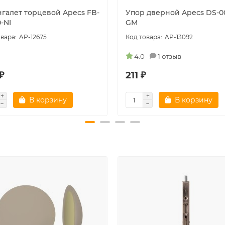
галет торцевой Apecs FB-
Упор дверной Apecs DS-0
0-NI
GM
AP-12675
AP-13092
4.0
1 отзыв
₽
211 ₽
В корзину
В корзину