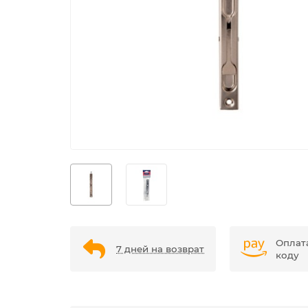
Оплат
7 дней на возврат
коду