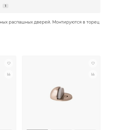
я
1
рных распашных дверей. Монтируются в торец