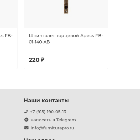
s FB-
Шпингалет торцевой Apecs FB-
Упор Arm
01-140-AB
дверной 
(FB 5-1/2
220 ₽
322 ₽
Наши контакты
+7 (915) 190-05-13
написать в Telegram
info@furniturapro.ru