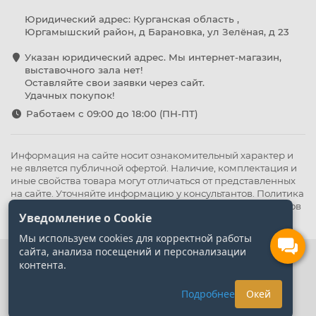
Юридический адрес: Курганская область ,
Юргамышский район, д Барановка, ул Зелёная, д 23
Указан юридический адрес. Мы интернет-магазин,
выставочного зала нет!
Оставляйте свои заявки через сайт.
Удачных покупок!
Работаем с 09:00 до 18:00 (ПН-ПТ)
Информация на сайте носит ознакомительный характер и
не является публичной офертой. Наличие, комплектация и
иные свойства товара могут отличаться от представленных
на сайте. Уточняйте информацию у консультантов.
Политика
конфиденциальности
.
Оферта
,
Политика обработки файлов
Уведомление о Cookie
cookie
Мы используем cookies для корректной работы
сайта, анализа посещений и персонализации
контента.
Подробнее
Окей