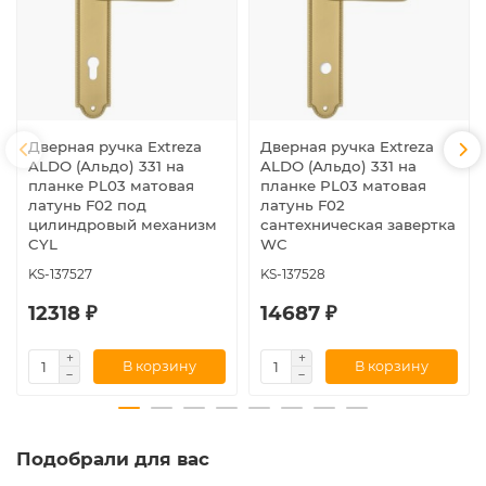
Дверная ручка Extreza
Дверная ручка Extreza
ALDO (Альдо) 331 на
ALDO (Альдо) 331 на
планке PL03 матовая
планке PL03 матовая
латунь F02 под
латунь F02
цилиндровый механизм
сантехническая завертка
CYL
WC
KS-137527
KS-137528
12318 ₽
14687 ₽
В корзину
В корзину
Подобрали для вас