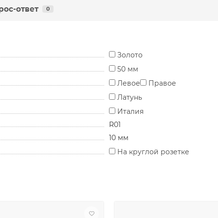
рос-ответ
0
Золото
50 мм
Левое
Правое
Латунь
Италия
R01
10 мм
На круглой розетке