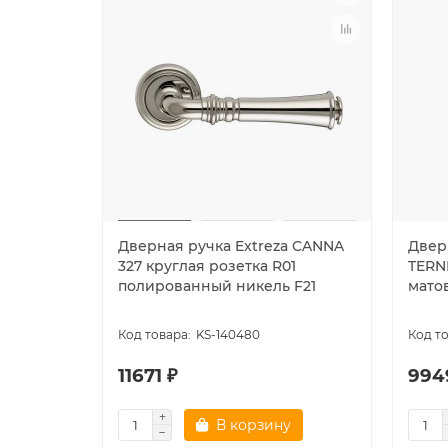
Дверная ручка Extreza CANNA
Дверн
327 круглая розетка R01
TERNI
полированный никель F21
мато
KS-140480
11671 ₽
994
В корзину