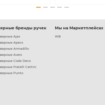
ярные бренды ручек
Мы на Маркетплейсах
верные Ajax
WB
дверные Apecs
верные Armadillo
верные Avers
дверные Code Deco
верные Fratelli Cattini
дверные Punto