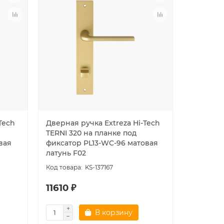
Tech
Дверная ручка Extreza Hi-Tech
Дверная 
TERNI 320 на планке под
TERNI 32
вая
фиксатор PL13-WC-96 матовая
цилиндр 
латунь F02
латунь 
KS-137167
11610 ₽
15659 
В корзину