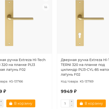
ая ручка Extreza Hi-Tech
Дверная ручка Extreza Hi-
 320 на планке PL13
TERNI 320 на планке под
вая латунь F02
цилиндр PL13-CYL-85 мато
латунь F02
KS-137166
KS-137169
9 ₽
9949 ₽
В корзину
В корзину