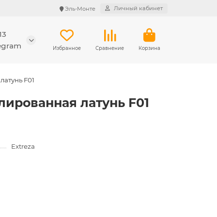
Личный кабинет
Эль-Монте
13
legram
Избранное
Сравнение
Корзина
латунь F01
лированная латунь F01
Extreza