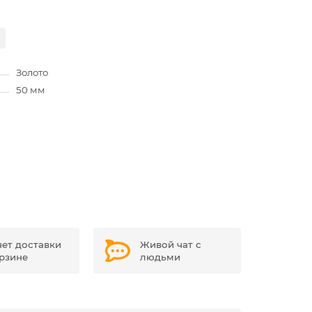
Золото
50 мм
чет доставки
Живой чат с
орзине
людьми