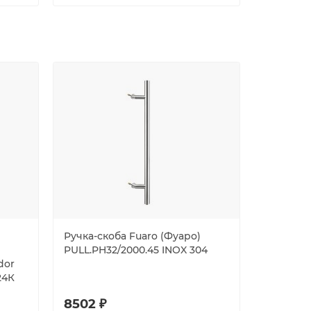
Ручка-скоба Fuaro (Фуаро)
Ручка-ск
PULL.PH32/2000.45 INOX 304
PULL.PH3
dor
24К
8502 ₽
6224 ₽