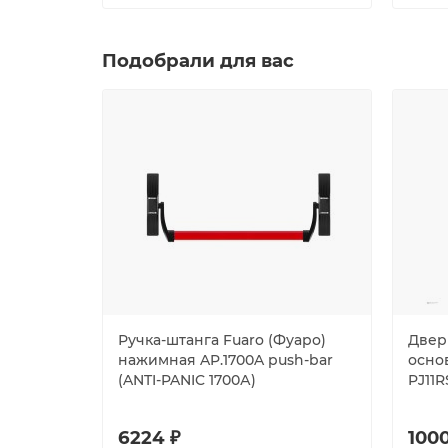
Подобрали для вас
Ручка-штанга Fuaro (Фуаро)
Двер
нажимная AP.1700A push-bar
осно
(ANTI-PANIC 1700А)
PJ11
6224 ₽
1000