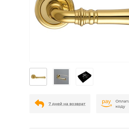
Оплат
7 дней на возврат
коду