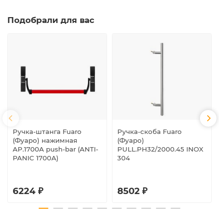
Подобрали для вас
Ручка-штанга Fuaro
Ручка-скоба Fuaro
(Фуаро) нажимная
(Фуаро)
AP.1700A push-bar (ANTI-
PULL.PH32/2000.45 INOX
PANIC 1700А)
304
6224 ₽
8502 ₽