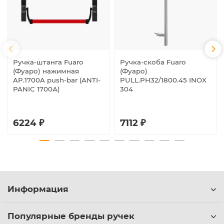
Ручка-штанга Fuaro
Ручка-скоба Fuaro
(Фуаро) нажимная
(Фуаро)
AP.1700A push-bar (ANTI-
PULL.PH32/1800.45 INOX
PANIC 1700А)
304
6224 ₽
7112 ₽
Информация
Популярные бренды ручек