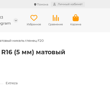
Личный кабинет
Помона
13
legram
Избранное
Сравнение
Корзина
матовый никель глянец F20
 R16 (5 мм) матовый
Extreza