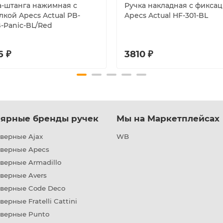
а-штанга нажимная с
Ручка накладная с фикса
лкой Apecs Actual PB-
Apecs Actual HF-301-BL
B-Panic-BL/Red
6 ₽
3810 ₽
ярные бренды ручек
Мы на Маркетплейсах
верные Ajax
WB
дверные Apecs
верные Armadillo
верные Avers
дверные Code Deco
верные Fratelli Cattini
дверные Punto