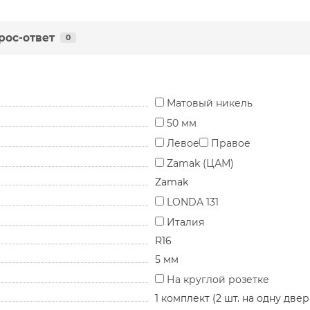
рос-ответ
0
Матовый никель
50 мм
Левое
Правое
Zamak (ЦАМ)
Zamak
LONDA 131
Италия
R16
5 мм
На круглой розетке
1 комплект (2 шт. на одну двер