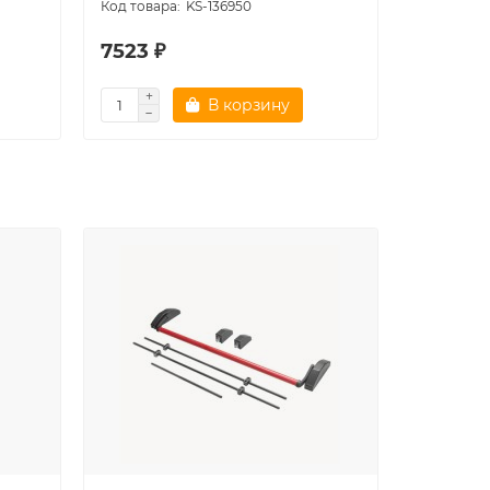
KS-136950
7523 ₽
6551 ₽
В корзину