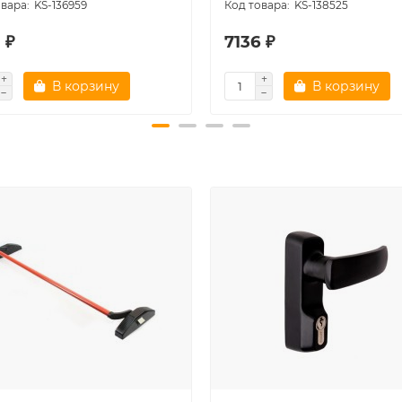
KS-136959
KS-138525
 ₽
7136 ₽
В корзину
В корзину