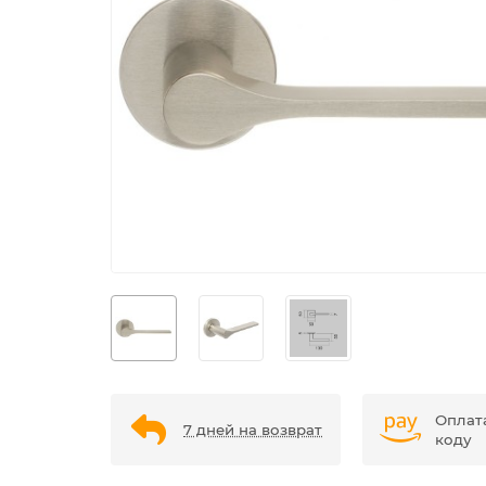
Оплат
7 дней на возврат
коду