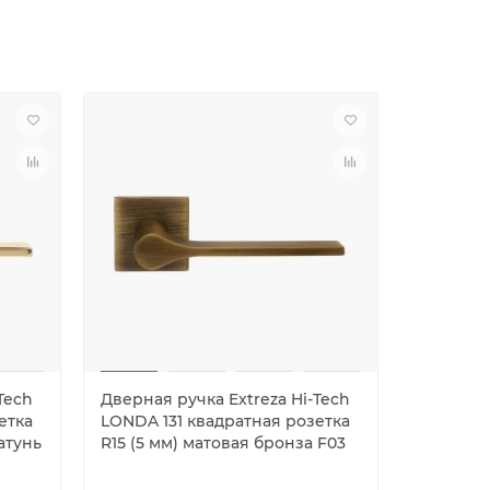
Tech
Дверная ручка Extreza Hi-Tech
Дверная 
етка
LONDA 131 квадратная розетка
LONDA 13
атунь
R15 (5 мм) матовая бронза F03
R15 (5 м