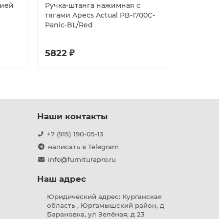
цией
Ручка-штанга нажимная с
Ручка-ск
тягами Apecs Actual PB-1700C-
PULL.PH3
Panic-BL/Red
45-32/60
5822 ₽
4268 ₽
Наши контакты
+7 (915) 190-05-13
написать в Telegram
info@furniturapro.ru
Наш адрес
Юридический адрес: Курганская
область , Юргамышский район, д
Барановка, ул Зелёная, д 23