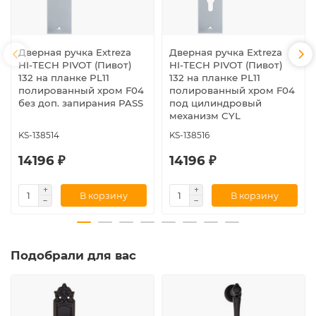
Дверная ручка Extreza
Дверная ручка Extreza
HI-TECH PIVOT (Пивот)
HI-TECH PIVOT (Пивот)
132 на планке PL11
132 на планке PL11
полированный хром F04
полированный хром F04
без доп. запирания PASS
под цилиндровый
механизм CYL
KS-138514
KS-138516
14196 ₽
14196 ₽
В корзину
В корзину
Подобрали для вас