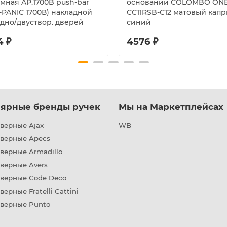
мная AP.1700B push-bar
основании COLOMBO ON
-PANIC 1700В) накладной
CC11RSB-C12 матовый капр
одно/двуствор. дверей
синий
4 ₽
4576 ₽
ярные бренды ручек
Мы на Маркетплейсах
верные Ajax
WB
дверные Apecs
верные Armadillo
верные Avers
дверные Code Deco
верные Fratelli Cattini
дверные Punto