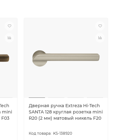
Tech
Дверная ручка Extreza Hi-Tech
Дверная
 mini
SANTA 128 круглая розетка mini
розетке 
 F03
R20 (2 мм) матовый никель F20
(ENZO 11
KS-138920