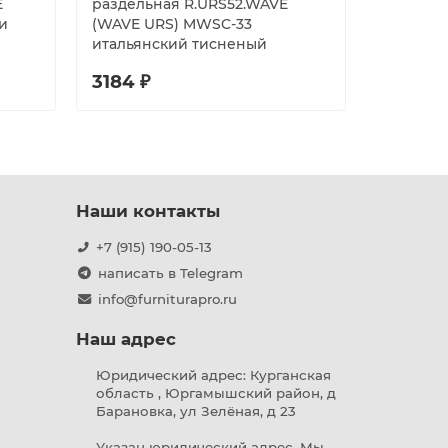
E
раздельная R.URS52.WAVE
раздель
и
(WAVE URS) MWSC-33
(TWIN U
итальянский тисненый
итальян
3184 ₽
3044 ₽
Наши контакты
+7 (915) 190-05-13
написать в Telegram
info@furniturapro.ru
Наш адрес
Юридический адрес: Курганская
область , Юргамышский район, д
Барановка, ул Зелёная, д 23
Указан юридический адрес. Мы