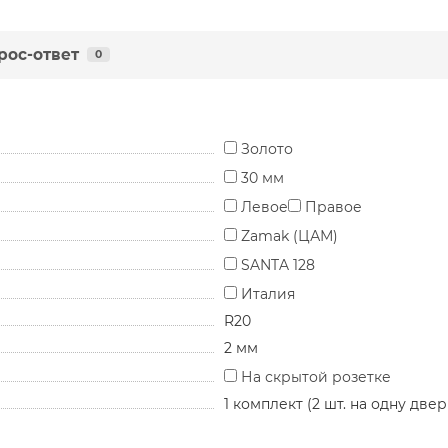
рос-ответ
0
Золото
30 мм
Левое
Правое
Zamak (ЦАМ)
SANTA 128
Италия
R20
2 мм
На скрытой розетке
1 комплект (2 шт. на одну двер