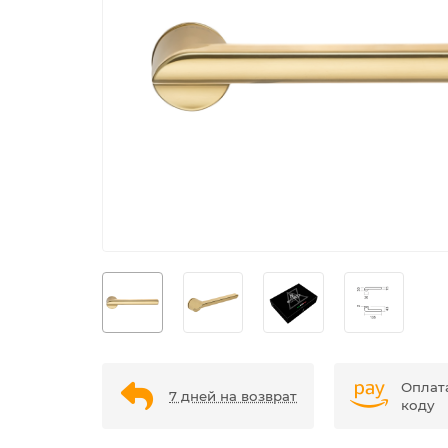
Оплат
7 дней на возврат
коду