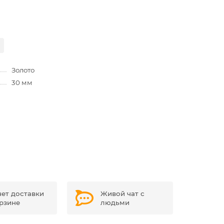
Золото
30 мм
чет доставки
Живой чат с
орзине
людьми