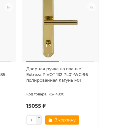
Дверная ручка на планке
Дверная
-85
Extreza PIVOT 132 PL01-WC-96
Extreza 
полированная латунь F01
(BENITO 
глянец
KS-148901
15055 ₽
18161 ₽
В корзину