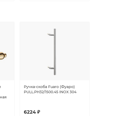
м
Ручка-скоба Fuaro (Фуаро)
Ручка-ск
PULL.PH32/1500.45 INOX 304
PULL.PH3
нная
45-32/12
6224 ₽
8002 ₽