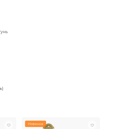
тунь
ь)
Новинка
Новинка