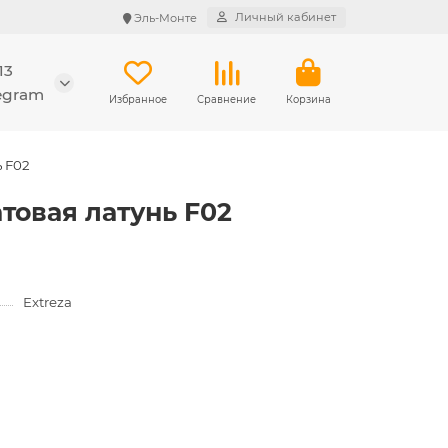
Личный кабинет
Эль-Монте
13
legram
Избранное
Сравнение
Корзина
ь F02
атовая латунь F02
Extreza