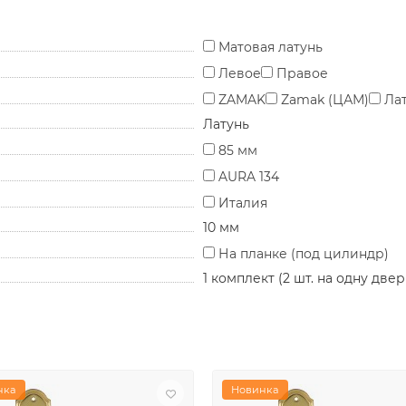
Матовая латунь
Левое
Правое
ZAMAK
Zamak (ЦАМ)
Ла
Латунь
85 мм
AURA 134
Италия
10 мм
На планке (под цилиндр)
1 комплект (2 шт. на одну двер
нка
Новинка