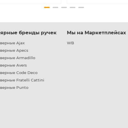
ярные бренды ручек
Мы на Маркетплейсах
верные Ajax
WB
дверные Apecs
верные Armadillo
верные Avers
дверные Code Deco
верные Fratelli Cattini
дверные Punto