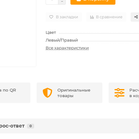
В закладки
В сравнение
Цвет
Левый/Правый
Все характеристики
а по QR
Оригинальные
Рас
товары
в к
рос-ответ
0