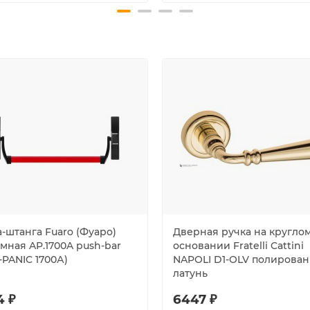
-штанга Fuaro (Фуаро)
Дверная ручка на кругло
мная AP.1700A push-bar
основании Fratelli Cattini
-PANIC 1700А)
NAPOLI D1-OLV полирова
латунь
4 ₽
6447 ₽