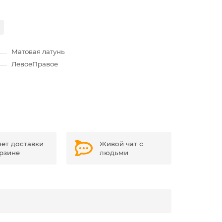
Матовая латунь
Левое
Правое
чет доставки
Живой чат с
орзине
людьми