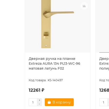
Дверная ручка на планке
Двер
Extreza AURA 134 PL13-WC-96
Extre
матовая латунь F02
поли
KS-140497
12261 ₽
1268
В корзину