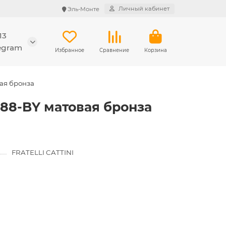
Личный кабинет
Эль-Монте
13
legram
Избранное
Сравнение
Корзина
вая бронза
288-BY матовая бронза
FRATELLI CATTINI