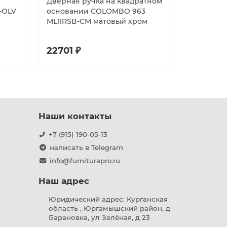
Дверная ручка на квадратном
Дверная
-OLV
основании COLOMBO 963
основан
ML11RSB-CM матовый хром
ML11RSB
PVD
22701 ₽
28728 
Наши контакты
+7 (915) 190-05-13
написать в Telegram
info@furniturapro.ru
Наш адрес
Юридический адрес: Курганская
область , Юргамышский район, д
Барановка, ул Зелёная, д 23