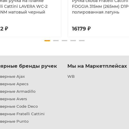
ная ручка на планке
Ручка скоба Fratelli Cattini
lli Cattini LAVERA WC-2
FOGGIA 315мм (265мм) D1P
-NM матовый черный
полированная латунь
2 ₽
16179 ₽
ярные бренды ручек
Мы на Маркетплейсах
верные Ajax
WB
дверные Apecs
верные Armadillo
верные Avers
дверные Code Deco
верные Fratelli Cattini
дверные Punto