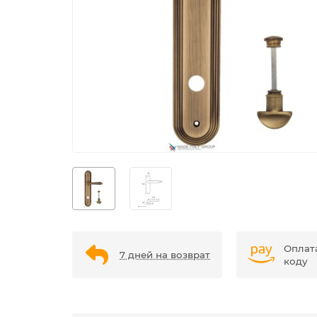
Оплат
7 дней на возврат
коду