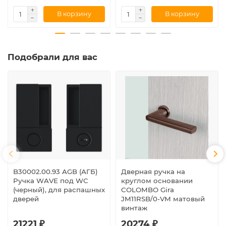
В корзину
В корзину
Подобрали для вас
B30002.00.93 AGB (АГБ)
Дверная ручка на
Ручка WAVE под WC
круглом основании
(черный), для распашных
COLOMBO Gira
дверей
JM11RSB/0-VM матовый
винтаж
21221 ₽
20274 ₽