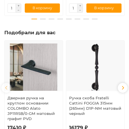
В корзину
В корзину
Подобрали для вас
Дверная ручка на
Ручка скоба Fratelli
круглом основании
Cattini FOGGIA 315мм
COLOMBO Alato
(265мм) D1P-NM матовый
JP11RSB/0-GM матовый
черный
графит PVD
17410 ₽
16179 ₽