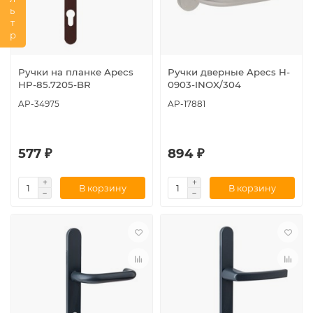
Фильтр
Ручки на планке Apecs
Ручки дверные Apecs H-
HP-85.7205-BR
0903-INOX/304
AP-34975
AP-17881
577 ₽
894 ₽
В корзину
В корзину