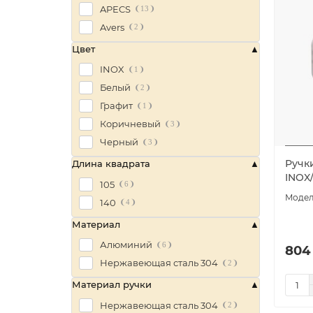
APECS
13
Avers
2
Цвет
INOX
1
Белый
2
Графит
1
Коричневый
3
Черный
3
Ручк
Длина квадрата
INOX
105
6
140
4
Материал
Алюминий
6
804
Нержавеющая сталь 304
2
Материал ручки
Нержавеющая сталь 304
2