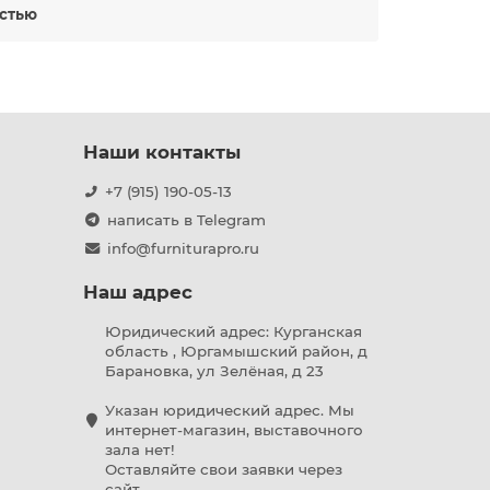
остью
до современных, для любых стилей и бюджетов.
й акцент в интерьер.
Наши контакты
ное открывание и закрывание двери, особенно
+7 (915) 190-05-13
написать в Telegram
дивидуальность вашего дома и добавить ему
info@furniturapro.ru
Наш адрес
ортное использование двери.
Юридический адрес: Курганская
оторые прослужат долгие годы.
область , Юргамышский район, д
Барановка, ул Зелёная, д 23
Указан юридический адрес. Мы
ем:
интернет-магазин, выставочного
зала нет!
Оставляйте свои заявки через
сайт.