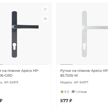
и на планке Apecs HP-
Ручки на планке Apecs HP
306-GRD
85.7205-W
AP-34973
AP-34977
5.0
1 отзыв
₽
577 ₽