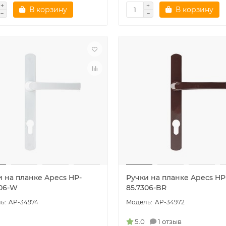
В корзину
В корзину
и на планке Apecs HP-
Ручки на планке Apecs HP
306-W
85.7306-BR
AP-34974
AP-34972
5.0
1 отзыв