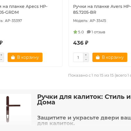
и на планке Apecs HP-
Ручки на планке Avers HP-
205-GRDM
85.7205-BR
AP-35397
AP-35415
5.0
1 отзыв
₽
436 ₽
В корзину
В корзину
Показано с 1 по 15 из 15 (всего 1
Ручки для калиток: Стиль 
Дома
Защитите и украсьте двери ва
для калиток.