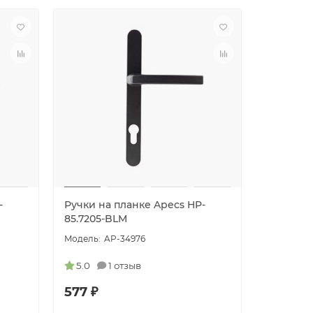
-
Ручки на планке Apecs HP-
85.7205-BLM
AP-34976
5.0
1 отзыв
577 ₽