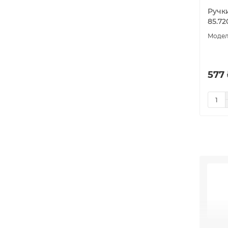
Ручк
85.7
577 