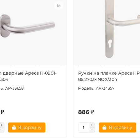
и дверные Apecs H-0901-
Ручки на планке Apecs HP
/304
85.2703-INOX/304
AP-33658
AP-34357
 ₽
886 ₽
В корзину
В корзину