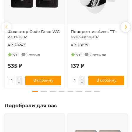
Фиксатор Code Deco WC-
Поворотник Avers TT-
2207-BLM
0705-8/50-CR
AP-28243
AP-28675
5.0
1 отзыв
5.0
2 отзыва
535 ₽
137 ₽
В корзину
В корзину
Подобрали для вас