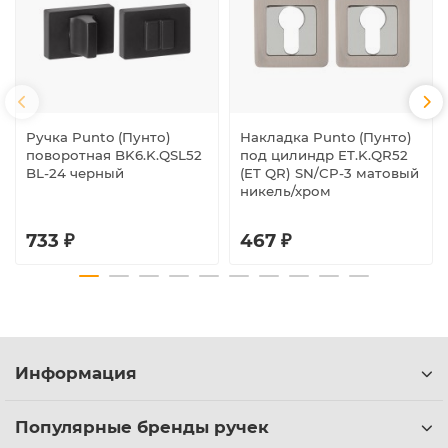
Ручка Punto (Пунто)
Накладка Punto (Пунто)
поворотная BK6.K.QSL52
под цилиндр ET.K.QR52
BL-24 черный
(ET QR) SN/CP-3 матовый
никель/хром
733 ₽
467 ₽
Информация
Популярные бренды ручек