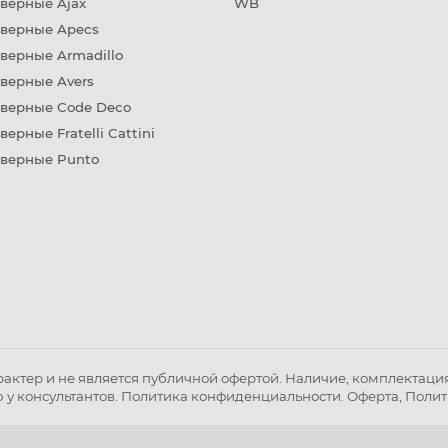
верные Ajax
WB
дверные Apecs
верные Armadillo
верные Avers
дверные Code Deco
верные Fratelli Cattini
дверные Punto
ктер и не является публичной офертой. Наличие, комплектация 
 у консультантов.
Политика конфиденциальности
.
Оферта
,
Полит