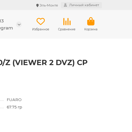
Личный кабинет
Эль-Монте
13
legram
Избранное
Сравнение
Корзина
0/Z (VIEWER 2 DVZ) CP
FUARO
67.75 гр