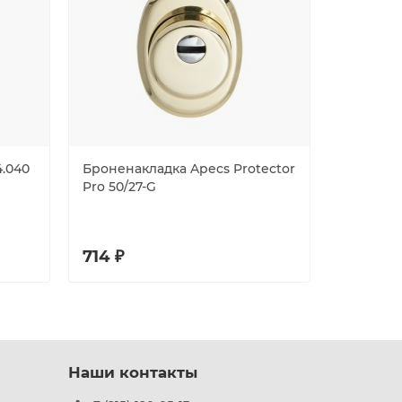
.040
Броненакладка Apecs Protector
Защитная
Pro 50/27-G
50/27-MK
714 ₽
632 ₽
Наши контакты