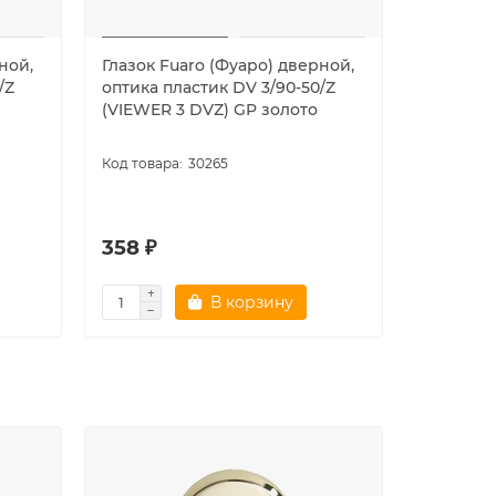
ной,
Глазок Fuaro (Фуаро) дверной,
Глазок F
/Z
оптика пластик DV 3/90-50/Z
оптика п
(VIEWER 3 DVZ) GP золото
(VIEWER
30265
358 ₽
513 ₽
В корзину