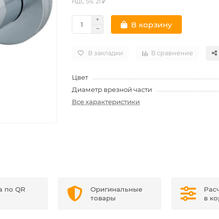
НДС 5%: 21 ₽
В корзину
В закладки
В сравнение
Цвет
Диаметр врезной части
Все характеристики
а по QR
Оригинальные
Рас
товары
в к