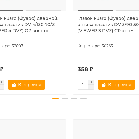
к Fuaro (Фуаро) дверной,
Глазок Fuaro (Фуаро) двер
а пластик DV 4/130-70/Z
оптика пластик DV 3/90-50
WER 4 DVZ) GP золото
(VIEWER 3 DVZ) CP хром
32007
30263
 ₽
358 ₽
В корзину
В корзину