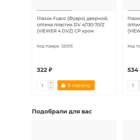
Глазок Fuaro (Фуаро) дверной,
Глазо
оптика пластик DV 4/130-70/Z
оптик
(VIEWER 4 DVZ) CP хром
(VIE
32005
322 ₽
534
В корзину
Подобрали для вас