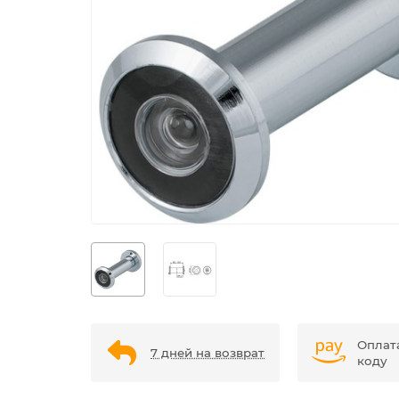
Оплат
7 дней на возврат
коду