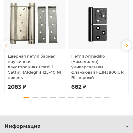
Дверная петля барная
Петля Armadillo
пружинная
(Армадилло)
двусторонняя Fratelli
универсальная
Cattini (Aldeghi) 125-40 NI
флажковая FL.IN3800.UR
никель
BL черный
2083 ₽
682 ₽
Информация