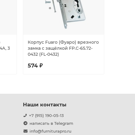
)
Корпус Fuaro (Фуаро) врезного
Задвижка
А, 3
замка c защёлкой FP.C-65.72-
врезная
0432 (FL-0432)
CP (хро
574 ₽
287 ₽
Наши контакты
+7 (915) 190-05-13
написать в Telegram
info@furniturapro.ru