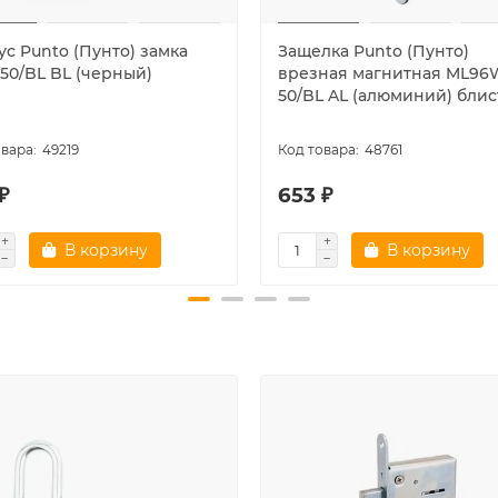
ус Punto (Пунто) замка
Защелка Punto (Пунто)
-50/BL BL (черный)
врезная магнитная ML96
50/BL AL (алюминий) бли
49219
48761
₽
653 ₽
В корзину
В корзину