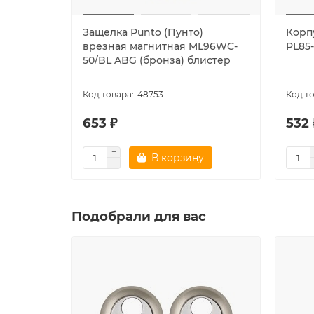
Защелка Punto (Пунто)
Корп
врезная магнитная ML96WC-
PL85
50/BL ABG (бронза) блистер
48753
653 ₽
532 
В корзину
Подобрали для вас