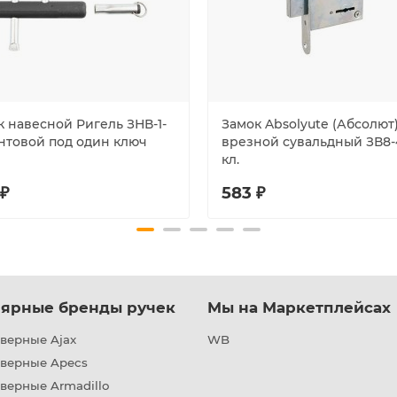
к навесной Ригель ЗНВ-1-
Замок Absolyute (Абсолют
интовой под один ключ
врезной сувальдный ЗВ8-4
кл.
 ₽
583 ₽
ярные бренды ручек
Мы на Маркетплейсах
верные Ajax
WB
дверные Apecs
верные Armadillo