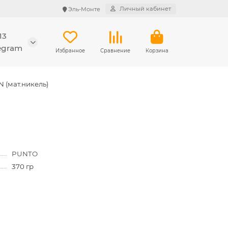
Личный кабинет
Эль-Монте
13
legram
Избранное
Сравнение
Корзина
N (мат.никель)
PUNTO
370 гр