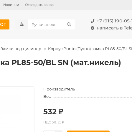
Новинки
Отследить заказ
+7 (915) 190-05-
ОГ
написать в Te
Замки под цилиндр
Корпус Punto (Пунто) замка PL85-50/BL S
ка PL85-50/BL SN (мат.никель)
Производитель
Вес
532 ₽
НДС 5%: 25 ₽