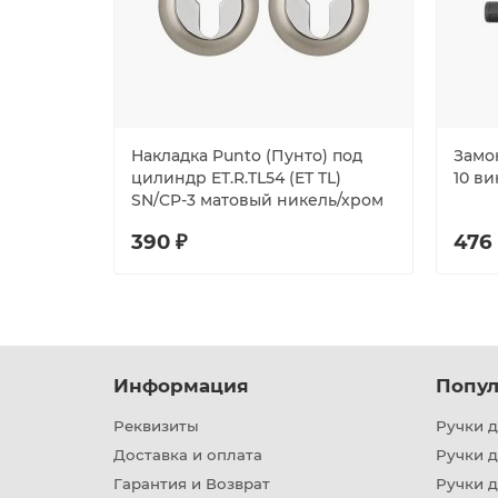
Накладка Punto (Пунто) под
Замо
цилиндр ET.R.TL54 (ET TL)
10 в
SN/CP-3 матовый никель/хром
390 ₽
476
Информация
Попул
Реквизиты
Ручки д
Доставка и оплата
Ручки 
Гарантия и Возврат
Ручки д