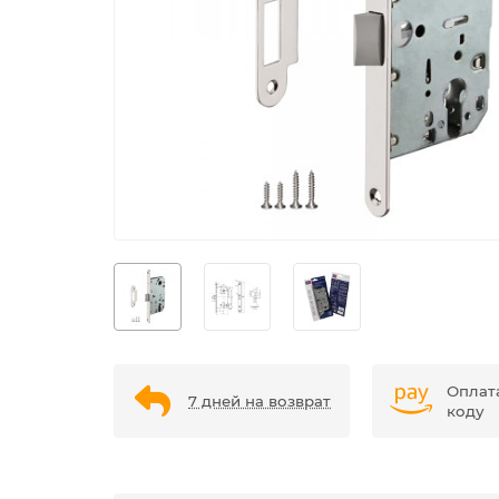
Оплат
7 дней на возврат
коду