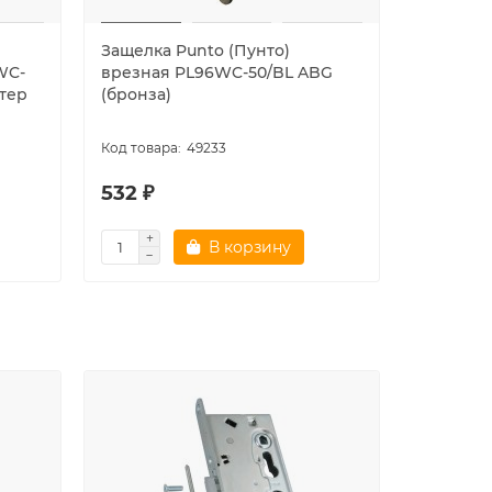
Защелка Punto (Пунто)
Защелка 
WC-
врезная PL96WC-50/BL ABG
врезная
стер
(бронза)
50/BL BL
49233
532 ₽
653 ₽
В корзину