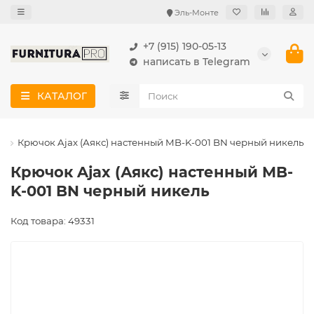
Эль-Монте
+7 (915) 190-05-13
написать в Telegram
КАТАЛОГ
и
Крючок Ajax (Аякс) настенный MB-K-001 BN черный никель
Крючок Ajax (Аякс) настенный MB-
K-001 BN черный никель
Код товара: 49331