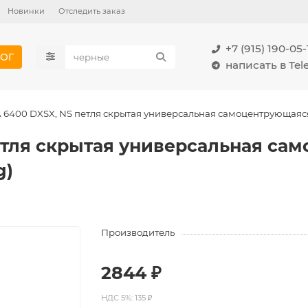
Новинки
Отследить заказ
+7 (915) 190-05-
ОГ
написать в Te
 6400 DXSX, NS петля скрытая универсальная самоцентрующая
етля скрытая универсальная са
g)
Производитель
2844 ₽
НДС 5%: 135 ₽