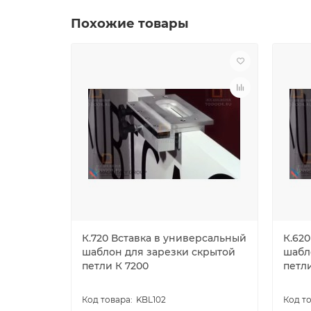
Похожие товары
К.720 Вставка в универсальный
К.62
шаблон для зарезки скрытой
шабл
петли К 7200
петл
KBL102