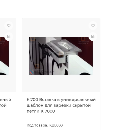
льный
К.700 Вставка в универсальный
К.100 Вс
той
шаблон для зарезки скрытой
шаблон 
петли К 7000
петли К 1
KBL099