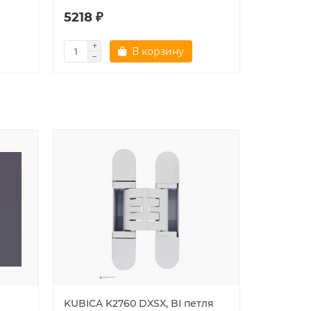
5218 ₽
5218 ₽
В корзину
KUBICA K2760 DXSX, BI петля
182RRAN.