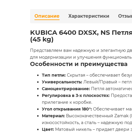
Описание
Характеристики
Отзы
KUBICA 6400 DXSX, NS Пет
(45 kg)
Представляем вам надежную и элегантную дв
для модернизации и улучшения функциональ
Особенности и преимущества
Тип петли:
Скрытая – обеспечивает безу
Универсальность:
Левый/Правый – петля
Самоцентрирование:
Петля автоматиче
Регулировка в 3-х плоскостях:
Предостав
прилегание к коробке.
Угол открывания 180°:
Обеспечивает ма
Материал:
Высококачественный Zamak (Ц
износостойкость, а сталь – надежную по
Цвет:
Матовый никель – придает двери 