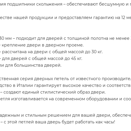
я подшипники скольжения – обеспечивают бесшумную и п
честве нашей продукции и предоставляем гарантию на 12 м
30 мм – подходит для дверей с толщиной полотна не менее 
е крепление двери в дверном проеме.
– рассчитана на двери с общей массой до 30 кг.
– для дверей с общей массой до 45 кг.
тли для большинства дверей.
твенная серия дверных петель от известного производите
дство в Италии гарантирует высокое качество и соответст
 – создают единый стилистический образ двери.
 петля изготавливается на современном оборудовании и с
 надежным и стильным решением для вашей двери, обеспеч
– с этой петлей ваша дверь будет работать как часы!