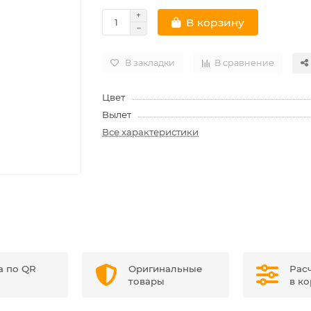
В корзину
В закладки
В сравнение
Цвет
Вылет
Все характеристики
а по QR
Оригинальные
Рас
товары
в к