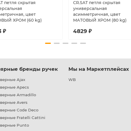
AT петля скрытая
CR.SAT петля скрытая
ерсальная
универсальная
метричная, цвет
асимметричная, цвет
ВЫЙ ХРОМ (60 kg)
МАТОВЫЙ ХРОМ (80 kg)
3 ₽
4829 ₽
ярные бренды ручек
Мы на Маркетплейсах
верные Ajax
WB
дверные Apecs
верные Armadillo
верные Avers
дверные Code Deco
верные Fratelli Cattini
дверные Punto