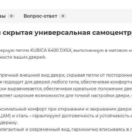
вы
Вопрос-ответ
0
0
ля скрытая универсальная самоцент
ерную петлю KUBICA 6400 DXSX, выполненную в матовом ни
ности ваших дверей.
пречный внешний вид двери, скрывая петли от посторонних
 подходит для дверей любого типа, обеспечивая комфортн
ски выравнивается, обеспечивая идеальное положение две
ляет широкие возможности для точной настройки двери, 
ксимальный комфорт при открывании и закрывании двери
АМ) и сталь – гарантируют долговечность и устойчивость 
ддержку.
элегантный и современный вид, гармонично вписываясь в 