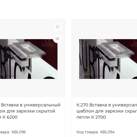
0 Вставка в универсальный
К.270 Вставка в универса
он для зарезки скрытой
шаблон для зарезки скры
и К 6200
петли К 2700
KBL096
KBL094