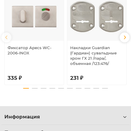
Фиксатор Apecs WC-
Накладки Guardian
2006-INOX
(Гардиан) сувальдные
хром ГХ 21 /пара/,
объемная /123:476/
335 ₽
231 ₽
Информация