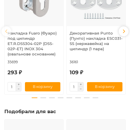
Накладка Fuaro (Фуаро)
Декоративная Punto
под цилиндр
(Пунто) накладка ESC031-
ET.R.DSS304-02P (DSS-
SS (нержавейка) на
02P-ET) INOX 304
цилиндр (1 пара)
(овальнове основание)
35699
36161
293 ₽
109 ₽
В корзину
В корзину
Подобрали для вас