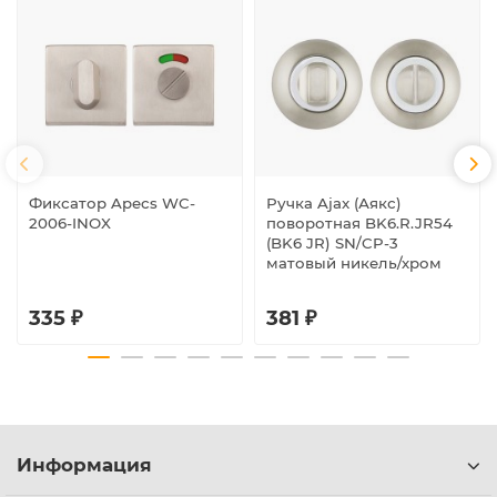
Фиксатор Apecs WC-
Ручка Ajax (Аякс)
2006-INOX
поворотная BK6.R.JR54
(BK6 JR) SN/CP-3
матовый никель/хром
335 ₽
381 ₽
Информация