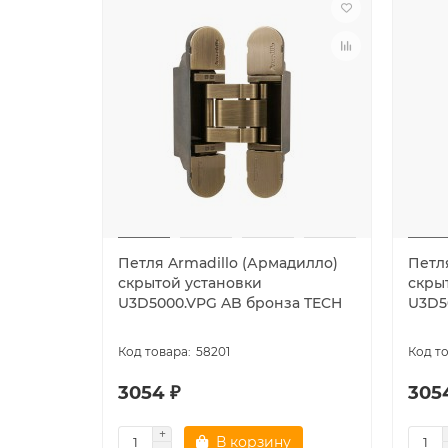
Петля Armadillo (Армадилло)
Петл
скрытой установки
скры
U3D5000.VPG AB бронза TECH
U3D5
58201
3054 ₽
305
В корзину