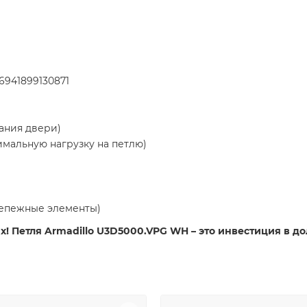
6941899130871
ания двери)
мальную нагрузку на петлю)
репежные элементы)
х! Петля Armadillo U3D5000.VPG WH – это инвестиция в д