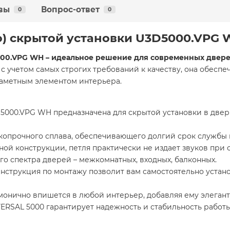
вы
Вопрос-ответ
0
0
о) скрытой установки U3D5000.VPG
000.VPG WH – идеальное решение для современных двере
 с учетом самых строгих требований к качеству, она обесп
заметным элементом интерьера.
D5000.VPG WH предназначена для скрытой установки в двер
копрочного сплава, обеспечивающего долгий срок службы 
ой конструкции, петля практически не издает звуков при
о спектра дверей – межкомнатных, входных, балконных.
инструкция по монтажу позволит вам самостоятельно устан
монично впишется в любой интерьер, добавляя ему элегант
ERSAL 5000 гарантирует надежность и стабильность работы