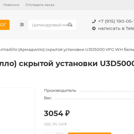
Новинки
Отследить заказ
+7 (915) 190-05-
ОГ
написать в Te
Armadillo (Армадилло) скрытой установки U3D5000.VPG WH бел
илло) скрытой установки U3D50
Производитель
Вес
3054 ₽
НДС 5%: 145 ₽