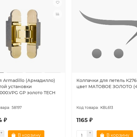
я Armadillo (Армадилло)
Колпачки для петель К276
той установки
цвет МАТОВОЕ ЗОЛОТО (4 
000.VPG GP золото TECH
58197
KBL613
4 ₽
1165 ₽
В корзину
В корзину