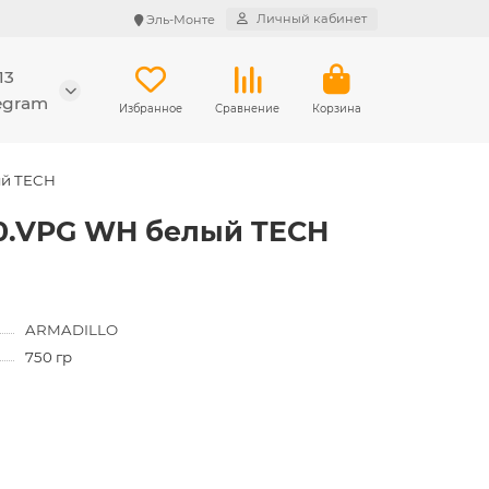
Личный кабинет
Эль-Монте
13
legram
Избранное
Сравнение
Корзина
ый TECH
00.VPG WH белый TECH
ARMADILLO
750 гр