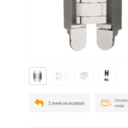
Оплат
7 дней на возврат
коду