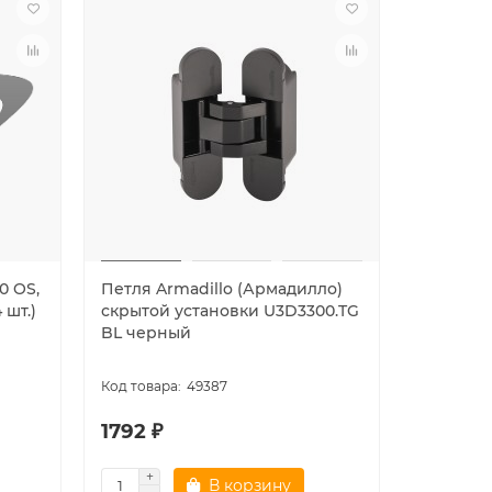
0 OS,
Петля Armadillo (Армадилло)
Петля Ar
шт.)
скрытой установки U3D3300.TG
для сте
BL черный
Space.GL
алюмин
49387
1792 ₽
3782 ₽
В корзину