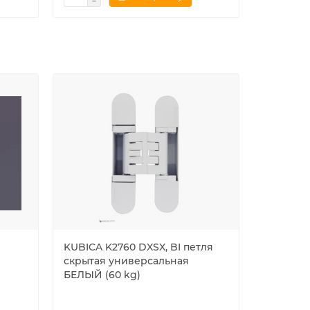
KUBICA K2760 DXSX, BI петля
KUBICA 
скрытая универсальная
CR.SAT п
БЕЛЫЙ (60 kg)
универс
асиммет
МАТОВЫЙ